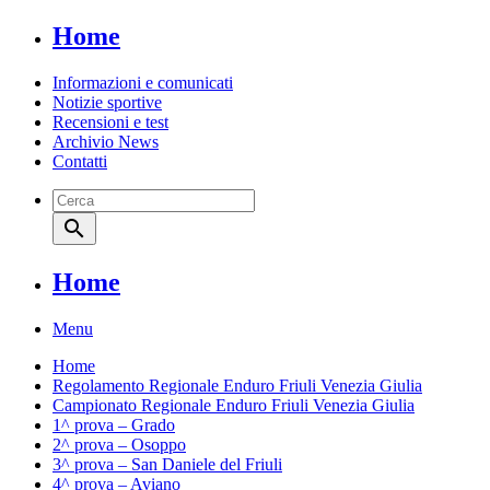
Home
Informazioni e comunicati
Notizie sportive
Recensioni e test
Archivio News
Contatti
search
Home
Menu
Home
Regolamento Regionale Enduro Friuli Venezia Giulia
Campionato Regionale Enduro Friuli Venezia Giulia
1^ prova – Grado
2^ prova – Osoppo
3^ prova – San Daniele del Friuli
4^ prova – Aviano