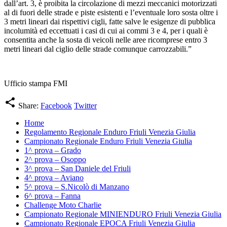
dall’art. 3, è proibita la circolazione di mezzi meccanici motorizzati
al di fuori delle strade e piste esistenti e l’eventuale loro sosta oltre i
3 metri lineari dai rispettivi cigli, fatte salve le esigenze di pubblica
incolumità ed eccettuati i casi di cui ai commi 3 e 4, per i quali è
consentita anche la sosta di veicoli nelle aree ricomprese entro 3
metri lineari dal ciglio delle strade comunque carrozzabili.”
Ufficio stampa FMI
share
Share:
Facebook
Twitter
Home
Regolamento Regionale Enduro Friuli Venezia Giulia
Campionato Regionale Enduro Friuli Venezia Giulia
1^ prova – Grado
2^ prova – Osoppo
3^ prova – San Daniele del Friuli
4^ prova – Aviano
5^ prova – S.Nicolò di Manzano
6^ prova – Fanna
Challenge Moto Charlie
Campionato Regionale MINIENDURO Friuli Venezia Giulia
Campionato Regionale EPOCA Friuli Venezia Giulia