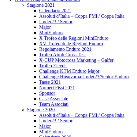
Stagione 2021
Calendario 2021
Assoluti d’Italia – Coppa FMI / Coppa Italia
Under23 / Senior
Major
MiniEnduro
X Trofeo delle Regioni MiniEnduro
XV Trofeo delle Regioni Enduro
Regolamento Enduro 2021
Trofeo Airoh Cross Test
X-CUP Motocross Marketing – Galfer
Trofeo Eleveit
Challenge KTM Enduro Major
Challenge Husqvarna Under23/Senior Enduro
Tasse 2021
Numeri Fissi 2021
Sponsor
Case Associate
Team Associati
Stagione 2020
Assoluti d’Italia – Coppa FMI / Coppa Italia
Under23 / Senior
Major
MiniEnduro