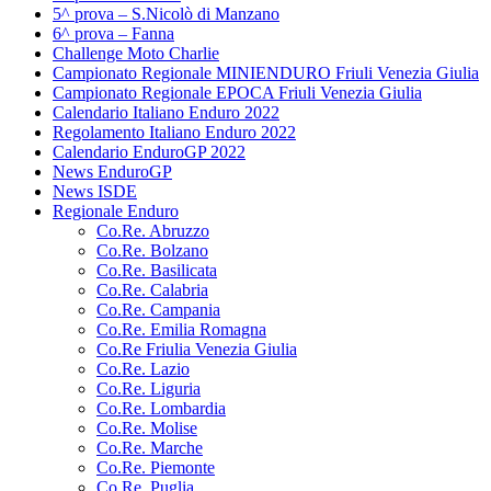
5^ prova – S.Nicolò di Manzano
6^ prova – Fanna
Challenge Moto Charlie
Campionato Regionale MINIENDURO Friuli Venezia Giulia
Campionato Regionale EPOCA Friuli Venezia Giulia
Calendario Italiano Enduro 2022
Regolamento Italiano Enduro 2022
Calendario EnduroGP 2022
News EnduroGP
News ISDE
Regionale Enduro
Co.Re. Abruzzo
Co.Re. Bolzano
Co.Re. Basilicata
Co.Re. Calabria
Co.Re. Campania
Co.Re. Emilia Romagna
Co.Re Friulia Venezia Giulia
Co.Re. Lazio
Co.Re. Liguria
Co.Re. Lombardia
Co.Re. Molise
Co.Re. Marche
Co.Re. Piemonte
Co.Re. Puglia