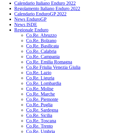
Calendario Italiano Enduro 2022
Regolamento Italiano Enduro 2022
Calendario EnduroGP 2022
News EnduroGP
News ISDE
Regionale Enduro
Co.Re. Abruzzo
Co.Re. Bolzano
Co.Re. Basilicata
Co.Re. Calabria
Co.Re. Campania
Co.Re. Emilia Romagna
Co.Re Friulia Venezia Giulia
Co.Re. Lazio
Co.Re. Liguria
Co.Re. Lombardia
Co.Re. Molise
Co.Re. Marche
Co.Re. Piemonte
Co.Re. Puglia
Co.Re. Sardegna
Co.Re. Sicilia
Co.Re. Toscana
Co.Re. Trento
Co.Re. Umbria