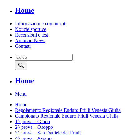
Home
Informazioni e comunicati
Notizie sportive
Recensioni e test
Archivio News
Contatti
search
Home
Menu
Home
Regolamento Regionale Enduro Friuli Venezia Giulia
Campionato Regionale Enduro Friuli Venezia Giulia
1^ prova – Grado
2^ prova – Osoppo
3^ prova – San Daniele del Friuli
4^ prova – Aviano