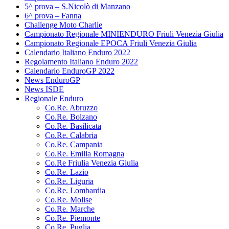
5^ prova – S.Nicolò di Manzano
6^ prova – Fanna
Challenge Moto Charlie
Campionato Regionale MINIENDURO Friuli Venezia Giulia
Campionato Regionale EPOCA Friuli Venezia Giulia
Calendario Italiano Enduro 2022
Regolamento Italiano Enduro 2022
Calendario EnduroGP 2022
News EnduroGP
News ISDE
Regionale Enduro
Co.Re. Abruzzo
Co.Re. Bolzano
Co.Re. Basilicata
Co.Re. Calabria
Co.Re. Campania
Co.Re. Emilia Romagna
Co.Re Friulia Venezia Giulia
Co.Re. Lazio
Co.Re. Liguria
Co.Re. Lombardia
Co.Re. Molise
Co.Re. Marche
Co.Re. Piemonte
Co.Re. Puglia