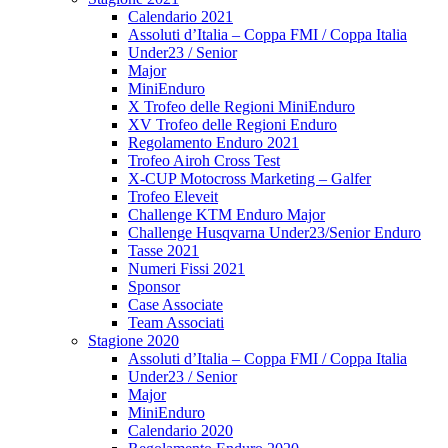
Calendario 2021
Assoluti d’Italia – Coppa FMI / Coppa Italia
Under23 / Senior
Major
MiniEnduro
X Trofeo delle Regioni MiniEnduro
XV Trofeo delle Regioni Enduro
Regolamento Enduro 2021
Trofeo Airoh Cross Test
X-CUP Motocross Marketing – Galfer
Trofeo Eleveit
Challenge KTM Enduro Major
Challenge Husqvarna Under23/Senior Enduro
Tasse 2021
Numeri Fissi 2021
Sponsor
Case Associate
Team Associati
Stagione 2020
Assoluti d’Italia – Coppa FMI / Coppa Italia
Under23 / Senior
Major
MiniEnduro
Calendario 2020