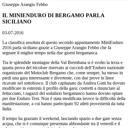
Giuseppe Arangio Febbo
IL MINIENDURO DI BERGAMO PARLA
SICILIANO
03-07-2016
La classifica assoluta di questo secondo appuntamento MiniEnduro
2016 parla siciliano grazie a Giuseppe Arangio Febbo che fa
segnare il miglior tempo nella due giorni bergamasca.
Tra le splendide montagne della Val Brembana si è svolto la terza e
quarta prova del tricolore riservato ai cuccioli dell’Enduro nazionale
organizzato del Motoclub Bergamo che, come sempre, ha messo in
piedi una gara interessante e divertente, con due prove in linee
ricavate nel sottobosco. Il club capitanato da Andrea Gatti ha dovuto
modificare in estremis il profilo della gara; costretti a rinunciare al
fettucciato, i ragazzi del sodalizio bergamasco hanno dovuto optare
per due Enduro Test. Non è stata modificata invece la difficoltà della
manifestazione, a cui hanno partecipato 92 atleti provenienti da tutta
Italia.
Il tempo ha graziato il weekend, lasciando spazio a due gare senza
acqua, che si è comunque presentata abbondante tra il venerdì e il