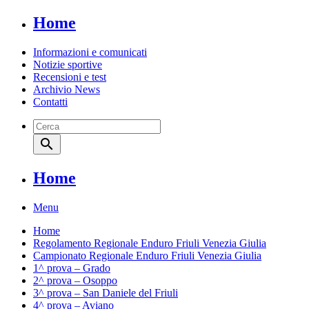
Home
Informazioni e comunicati
Notizie sportive
Recensioni e test
Archivio News
Contatti
search
Home
Menu
Home
Regolamento Regionale Enduro Friuli Venezia Giulia
Campionato Regionale Enduro Friuli Venezia Giulia
1^ prova – Grado
2^ prova – Osoppo
3^ prova – San Daniele del Friuli
4^ prova – Aviano