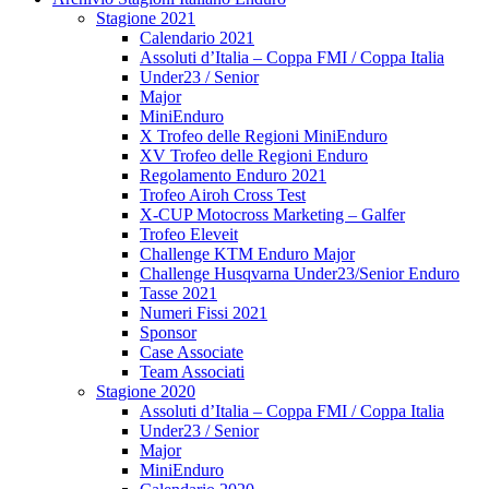
Stagione 2021
Calendario 2021
Assoluti d’Italia – Coppa FMI / Coppa Italia
Under23 / Senior
Major
MiniEnduro
X Trofeo delle Regioni MiniEnduro
XV Trofeo delle Regioni Enduro
Regolamento Enduro 2021
Trofeo Airoh Cross Test
X-CUP Motocross Marketing – Galfer
Trofeo Eleveit
Challenge KTM Enduro Major
Challenge Husqvarna Under23/Senior Enduro
Tasse 2021
Numeri Fissi 2021
Sponsor
Case Associate
Team Associati
Stagione 2020
Assoluti d’Italia – Coppa FMI / Coppa Italia
Under23 / Senior
Major
MiniEnduro