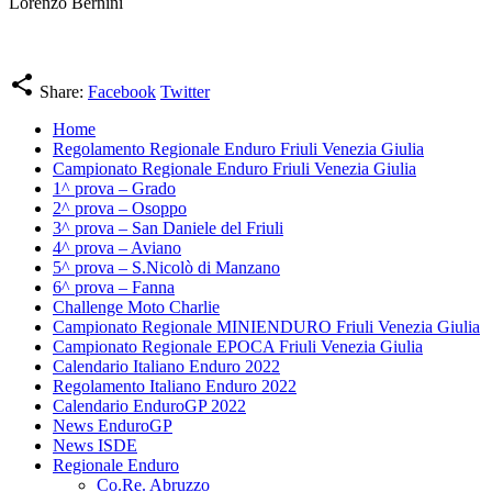
Lorenzo Bernini
share
Share:
Facebook
Twitter
Home
Regolamento Regionale Enduro Friuli Venezia Giulia
Campionato Regionale Enduro Friuli Venezia Giulia
1^ prova – Grado
2^ prova – Osoppo
3^ prova – San Daniele del Friuli
4^ prova – Aviano
5^ prova – S.Nicolò di Manzano
6^ prova – Fanna
Challenge Moto Charlie
Campionato Regionale MINIENDURO Friuli Venezia Giulia
Campionato Regionale EPOCA Friuli Venezia Giulia
Calendario Italiano Enduro 2022
Regolamento Italiano Enduro 2022
Calendario EnduroGP 2022
News EnduroGP
News ISDE
Regionale Enduro
Co.Re. Abruzzo