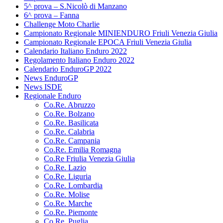
5^ prova – S.Nicolò di Manzano
6^ prova – Fanna
Challenge Moto Charlie
Campionato Regionale MINIENDURO Friuli Venezia Giulia
Campionato Regionale EPOCA Friuli Venezia Giulia
Calendario Italiano Enduro 2022
Regolamento Italiano Enduro 2022
Calendario EnduroGP 2022
News EnduroGP
News ISDE
Regionale Enduro
Co.Re. Abruzzo
Co.Re. Bolzano
Co.Re. Basilicata
Co.Re. Calabria
Co.Re. Campania
Co.Re. Emilia Romagna
Co.Re Friulia Venezia Giulia
Co.Re. Lazio
Co.Re. Liguria
Co.Re. Lombardia
Co.Re. Molise
Co.Re. Marche
Co.Re. Piemonte
Co.Re. Puglia