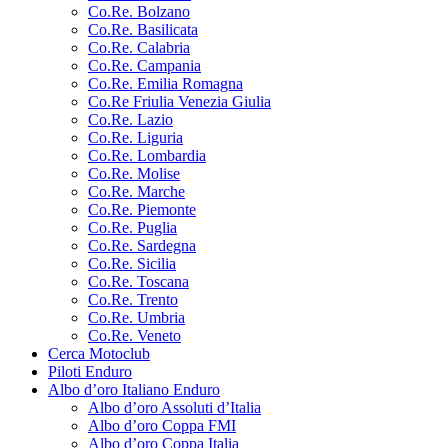
Co.Re. Bolzano
Co.Re. Basilicata
Co.Re. Calabria
Co.Re. Campania
Co.Re. Emilia Romagna
Co.Re Friulia Venezia Giulia
Co.Re. Lazio
Co.Re. Liguria
Co.Re. Lombardia
Co.Re. Molise
Co.Re. Marche
Co.Re. Piemonte
Co.Re. Puglia
Co.Re. Sardegna
Co.Re. Sicilia
Co.Re. Toscana
Co.Re. Trento
Co.Re. Umbria
Co.Re. Veneto
Cerca Motoclub
Piloti Enduro
Albo d’oro Italiano Enduro
Albo d’oro Assoluti d’Italia
Albo d’oro Coppa FMI
Albo d’oro Coppa Italia