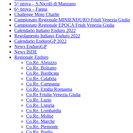
5^ prova – S.Nicolò di Manzano
6^ prova – Fanna
Challenge Moto Charlie
Campionato Regionale MINIENDURO Friuli Venezia Giulia
Campionato Regionale EPOCA Friuli Venezia Giulia
Calendario Italiano Enduro 2022
Regolamento Italiano Enduro 2022
Calendario EnduroGP 2022
News EnduroGP
News ISDE
Regionale Enduro
Co.Re. Abruzzo
Co.Re. Bolzano
Co.Re. Basilicata
Co.Re. Calabria
Co.Re. Campania
Co.Re. Emilia Romagna
Co.Re Friulia Venezia Giulia
Co.Re. Lazio
Co.Re. Liguria
Co.Re. Lombardia
Co.Re. Molise
Co.Re. Marche
Co.Re. Piemonte
Co.Re. Puglia