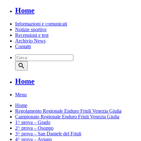
Home
Informazioni e comunicati
Notizie sportive
Recensioni e test
Archivio News
Contatti
search
Home
Menu
Home
Regolamento Regionale Enduro Friuli Venezia Giulia
Campionato Regionale Enduro Friuli Venezia Giulia
1^ prova – Grado
2^ prova – Osoppo
3^ prova – San Daniele del Friuli
4^ prova – Aviano