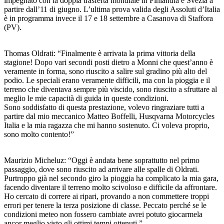
impegnato con la doppia trasferta mondiale in Finlandia e Svezia a
partire dall’11 di giugno. L’ultima prova valida degli Assoluti d’Italia
è in programma invece il 17 e 18 settembre a Casanova di Staffora
(PV).
Thomas Oldrati: “Finalmente è arrivata la prima vittoria della
stagione! Dopo vari secondi posti dietro a Monni che quest’anno è
veramente in forma, sono riuscito a salire sul gradino più alto del
podio. Le speciali erano veramente difficili, ma con la pioggia e il
terreno che diventava sempre più viscido, sono riuscito a sfruttare al
meglio le mie capacità di guida in queste condizioni.
Sono soddisfatto di questa prestazione, volevo ringraziare tutti a
partire dal mio meccanico Matteo Boffelli, Husqvarna Motorcycles
Italia e la mia ragazza che mi hanno sostenuto. Ci voleva proprio,
sono molto contento!”
Maurizio Micheluz: “Oggi è andata bene soprattutto nel primo
passaggio, dove sono riuscito ad arrivare alle spalle di Oldrati.
Purtroppo già nel secondo giro la pioggia ha complicato la mia gara,
facendo diventare il terreno molto scivoloso e difficile da affrontare.
Ho cercato di correre ai ripari, provando a non commettere troppi
errori per tenere la terza posizione di classe. Peccato perché se le
condizioni meteo non fossero cambiate avrei potuto giocarmela
ancor meglio visto gli ottimi tempi ottenuti.”