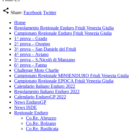
share
Share:
Facebook
Twitter
Home
Regolamento Regionale Enduro Friuli Venezia Giulia
Campionato Regionale Enduro Friuli Venezia Giulia
1^ prova – Grado
2^ prova – Osoppo
3^ prova – San Daniele del Friuli
4^ prova – Aviano
5^ prova – S.Nicolò di Manzano
6^ prova – Fanna
Challenge Moto Charlie
Campionato Regionale MINIENDURO Friuli Venezia Giulia
Campionato Regionale EPOCA Friuli Venezia Giulia
Calendario Italiano Enduro 2022
Regolamento Italiano Enduro 2022
Calendario EnduroGP 2022
News EnduroGP
News ISDE
Regionale Enduro
Co.Re. Abruzzo
Co.Re. Bolzano
Co.Re. Basilicata