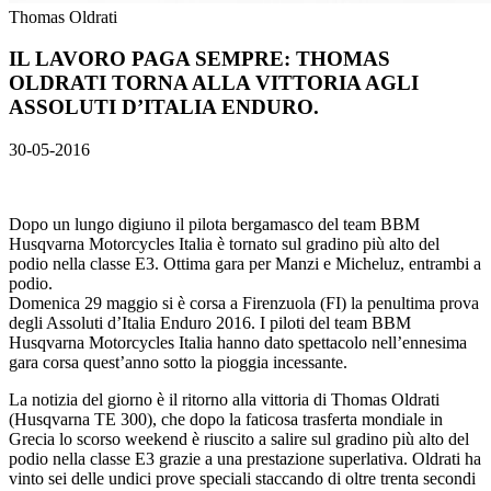
Thomas Oldrati
IL LAVORO PAGA SEMPRE: THOMAS
OLDRATI TORNA ALLA VITTORIA AGLI
ASSOLUTI D’ITALIA ENDURO.
30-05-2016
Dopo un lungo digiuno il pilota bergamasco del team BBM
Husqvarna Motorcycles Italia è tornato sul gradino più alto del
podio nella classe E3. Ottima gara per Manzi e Micheluz, entrambi a
podio.
Domenica 29 maggio si è corsa a Firenzuola (FI) la penultima prova
degli Assoluti d’Italia Enduro 2016. I piloti del team BBM
Husqvarna Motorcycles Italia hanno dato spettacolo nell’ennesima
gara corsa quest’anno sotto la pioggia incessante.
La notizia del giorno è il ritorno alla vittoria di Thomas Oldrati
(Husqvarna TE 300), che dopo la faticosa trasferta mondiale in
Grecia lo scorso weekend è riuscito a salire sul gradino più alto del
podio nella classe E3 grazie a una prestazione superlativa. Oldrati ha
vinto sei delle undici prove speciali staccando di oltre trenta secondi