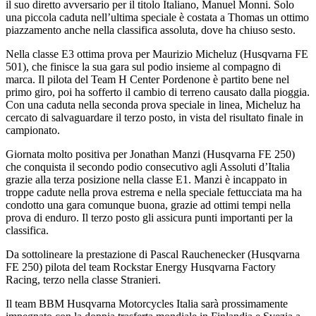
il suo diretto avversario per il titolo Italiano, Manuel Monni. Solo
una piccola caduta nell’ultima speciale è costata a Thomas un ottimo
piazzamento anche nella classifica assoluta, dove ha chiuso sesto.
Nella classe E3 ottima prova per Maurizio Micheluz (Husqvarna FE
501), che finisce la sua gara sul podio insieme al compagno di
marca. Il pilota del Team H Center Pordenone è partito bene nel
primo giro, poi ha sofferto il cambio di terreno causato dalla pioggia.
Con una caduta nella seconda prova speciale in linea, Micheluz ha
cercato di salvaguardare il terzo posto, in vista del risultato finale in
campionato.
Giornata molto positiva per Jonathan Manzi (Husqvarna FE 250)
che conquista il secondo podio consecutivo agli Assoluti d’Italia
grazie alla terza posizione nella classe E1. Manzi è incappato in
troppe cadute nella prova estrema e nella speciale fettucciata ma ha
condotto una gara comunque buona, grazie ad ottimi tempi nella
prova di enduro. Il terzo posto gli assicura punti importanti per la
classifica.
Da sottolineare la prestazione di Pascal Rauchenecker (Husqvarna
FE 250) pilota del team Rockstar Energy Husqvarna Factory
Racing, terzo nella classe Stranieri.
Il team BBM Husqvarna Motorcycles Italia sarà prossimamente