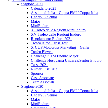
Stagione 2021
Calendario 2021
Assoluti d’Italia – Coppa FMI / Coppa Italia
Under23 / Senior
Major
MiniEnduro
X Trofeo delle Regioni MiniEnduro
XV Trofeo delle Regioni Enduro
Regolamento Enduro 2021
Trofeo Airoh Cross Test
X-CUP Motocross Marketing – Galfer
Trofeo Eleveit
Challenge KTM Enduro Major
Challenge Husqvarna Under23/Senior Enduro
Tasse 2021
Numeri Fissi 2021
Sponsor
Case Associate
Team Associati
Stagione 2020
Assoluti d’Italia – Coppa FMI / Coppa Italia
Under23 / Senior
Major
MiniEnduro