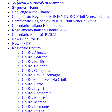
5^ prova – S.Nicolò di Manzano
6^ prova – Fanna
Challenge Moto Charlie
Campionato Regionale MINIENDURO Friuli Venezia Giulia
Campionato Regionale EPOCA Friuli Venezia Giulia
Calendario Italiano Enduro 2022
Regolamento Italiano Enduro 2022
Calendario EnduroGP 2022
News EnduroGP
News ISDE
Regionale Enduro
Co.Re. Abruzzo
Co.Re. Bolzano
Co.Re. Basilicata
Co.Re. Calabria
Co.Re. Campania
Co.Re. Emilia Romagna
Co.Re Friulia Venezia Giulia
Co.Re. Lazio
Co.Re. Liguria
Co.Re. Lombardia
Co.Re. Molise
Co.Re. Marche
Co.Re. Piemonte
Co.Re. Puglia