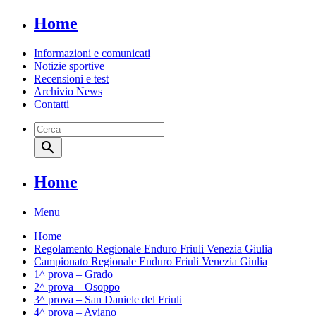
Home
Informazioni e comunicati
Notizie sportive
Recensioni e test
Archivio News
Contatti
search
Home
Menu
Home
Regolamento Regionale Enduro Friuli Venezia Giulia
Campionato Regionale Enduro Friuli Venezia Giulia
1^ prova – Grado
2^ prova – Osoppo
3^ prova – San Daniele del Friuli
4^ prova – Aviano