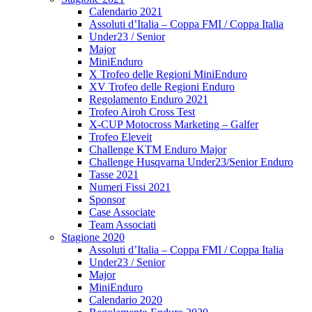
Calendario 2021
Assoluti d’Italia – Coppa FMI / Coppa Italia
Under23 / Senior
Major
MiniEnduro
X Trofeo delle Regioni MiniEnduro
XV Trofeo delle Regioni Enduro
Regolamento Enduro 2021
Trofeo Airoh Cross Test
X-CUP Motocross Marketing – Galfer
Trofeo Eleveit
Challenge KTM Enduro Major
Challenge Husqvarna Under23/Senior Enduro
Tasse 2021
Numeri Fissi 2021
Sponsor
Case Associate
Team Associati
Stagione 2020
Assoluti d’Italia – Coppa FMI / Coppa Italia
Under23 / Senior
Major
MiniEnduro
Calendario 2020