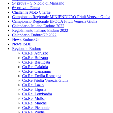
5^ prova – S.Nicolò di Manzano
6^ prova – Fanna
Challenge Moto Charlie
Campionato Regionale MINIENDURO Friuli Venezia Giulia
Campionato Regionale EPOCA Friuli Venezia Giulia
Calendario Italiano Enduro 2022
Regolamento Italiano Enduro 2022
Calendario EnduroGP 2022
News EnduroGP
News ISDE
Regionale Enduro
Co.Re. Abruzzo
Co.Re. Bolzano
Co.Re. Basilicata
Co.Re. Calabria
Co.Re. Campania
Co.Re. Emilia Romagna
Co.Re Friulia Venezia Giulia
Co.Re. Lazio
Co.Re. Liguria
Co.Re. Lombardia
Co.Re. Molise
Co.Re. Marche
Co.Re. Piemonte
Co.Re. Puglia