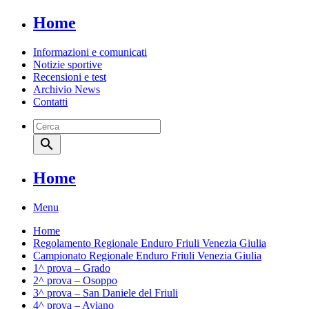
Home
Informazioni e comunicati
Notizie sportive
Recensioni e test
Archivio News
Contatti
search
Home
Menu
Home
Regolamento Regionale Enduro Friuli Venezia Giulia
Campionato Regionale Enduro Friuli Venezia Giulia
1^ prova – Grado
2^ prova – Osoppo
3^ prova – San Daniele del Friuli
4^ prova – Aviano