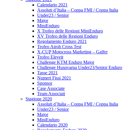
Calendario 2021
Assoluti d’Italia – Coppa FMI / Coppa Italia
Under23 / Senior
Major
MiniEnduro
X Trofeo delle Regioni MiniEnduro
XV Trofeo delle Regioni Enduro
Regolamento Enduro 2021
Trofeo Airoh Cross Test
X-CUP Motocross Marketing – Galfer
Trofeo Eleveit
Challenge KTM Enduro Major
Challenge Husqvarna Under23/Senior Enduro
Tasse 2021
Numeri Fissi 2021
Sponsor
Case Associate
Team Associati
Stagione 2020
Assoluti d’Italia – Coppa FMI / Coppa Italia
Under23 / Senior
Major
MiniEnduro
Calendario 2020