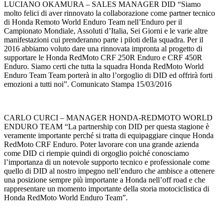
LUCIANO OKAMURA – SALES MANAGER DID “Siamo
molto felici di aver rinnovato la collaborazione come partner tecnico
di Honda Remoto World Enduro Team nell’Enduro per il
Campionato Mondiale, Assoluti d’Italia, Sei Giorni e le varie altre
manifestazioni cui prenderanno parte i piloti della squadra. Per il
2016 abbiamo voluto dare una rinnovata impronta al progetto di
supportare le Honda RedMoto CRF 250R Enduro e CRF 450R
Enduro. Siamo certi che tutta la squadra Honda RedMoto World
Enduro Team Team porterà in alto l’orgoglio di DID ed offrirà forti
emozioni a tutti noi”. Comunicato Stampa 15/03/2016
CARLO CURCI – MANAGER HONDA-REDMOTO WORLD
ENDURO TEAM “La partnership con DID per questa stagione è
veramente importante perché si tratta di equipaggiare cinque Honda
RedMoto CRF Enduro. Poter lavorare con una grande azienda
come DID ci riempie quindi di orgoglio poiché conosciamo
l’importanza di un notevole supporto tecnico e professionale come
quello di DID al nostro impegno nell’enduro che ambisce a ottenere
una posizione sempre più importante a Honda nell’off road e che
rappresentare un momento importante della storia motociclistica di
Honda RedMoto World Enduro Team”.