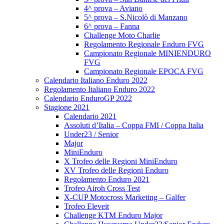
4^ prova – Aviano
5^ prova – S.Nicolò di Manzano
6^ prova – Fanna
Challenge Moto Charlie
Regolamento Regionale Enduro FVG
Campionato Regionale MINIENDURO
FVG
Campionato Regionale EPOCA FVG
Calendario Italiano Enduro 2022
Regolamento Italiano Enduro 2022
Calendario EnduroGP 2022
Stagione 2021
Calendario 2021
Assoluti d’Italia – Coppa FMI / Coppa Italia
Under23 / Senior
Major
MiniEnduro
X Trofeo delle Regioni MiniEnduro
XV Trofeo delle Regioni Enduro
Regolamento Enduro 2021
Trofeo Airoh Cross Test
X-CUP Motocross Marketing – Galfer
Trofeo Eleveit
Challenge KTM Enduro Major