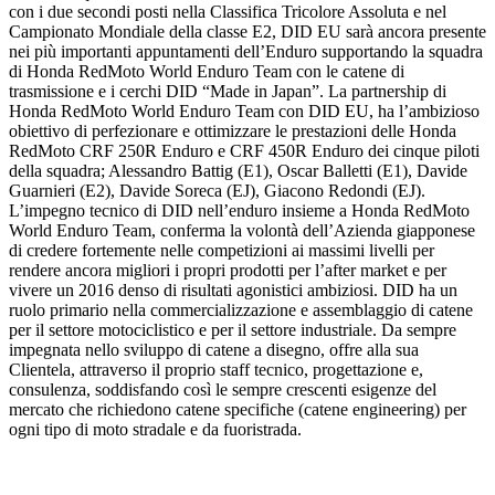
con i due secondi posti nella Classifica Tricolore Assoluta e nel
Campionato Mondiale della classe E2, DID EU sarà ancora presente
nei più importanti appuntamenti dell’Enduro supportando la squadra
di Honda RedMoto World Enduro Team con le catene di
trasmissione e i cerchi DID “Made in Japan”. La partnership di
Honda RedMoto World Enduro Team con DID EU, ha l’ambizioso
obiettivo di perfezionare e ottimizzare le prestazioni delle Honda
RedMoto CRF 250R Enduro e CRF 450R Enduro dei cinque piloti
della squadra; Alessandro Battig (E1), Oscar Balletti (E1), Davide
Guarnieri (E2), Davide Soreca (EJ), Giacono Redondi (EJ).
L’impegno tecnico di DID nell’enduro insieme a Honda RedMoto
World Enduro Team, conferma la volontà dell’Azienda giapponese
di credere fortemente nelle competizioni ai massimi livelli per
rendere ancora migliori i propri prodotti per l’after market e per
vivere un 2016 denso di risultati agonistici ambiziosi. DID ha un
ruolo primario nella commercializzazione e assemblaggio di catene
per il settore motociclistico e per il settore industriale. Da sempre
impegnata nello sviluppo di catene a disegno, offre alla sua
Clientela, attraverso il proprio staff tecnico, progettazione e,
consulenza, soddisfando così le sempre crescenti esigenze del
mercato che richiedono catene specifiche (catene engineering) per
ogni tipo di moto stradale e da fuoristrada.