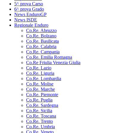
5^ prova Carso
6^ prova Grado
News EnduroGP
News ISDE
Regionale Enduro
Co.Re. Abruzzo
Co.Re. Bolzano
Co.Re. Basilicata
Co.Re. Calabria
Co.Re. Campania
Co.Re. Emilia Romagna
Co.Re Friulia Venezia Giulia
Co.Re. Lazio
Co.Re. Liguria
Co.Re. Lombardia
Co.Re. Molise
Co.Re. Marche
Co.Re. Piemonte
Co.Re. Puglia
Co.Re. Sardegna
Co.Re. Sicilia
Co.Re. Toscana
Co.Re. Trento
Co.Re. Umbria
Co.Re. Veneto