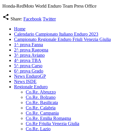
Honda-RedMoto World Enduro Team Press Office
share
Share:
Facebook
Twitter
Home
Calendario Campionato Italiano Enduro 2023
Campionato Regionale Enduro Friuli Venezia Giulia
1^ prova Fanna
2^ prova Ragogna
3^ prova Aviano
4^ prova TBA
5^ prova Carso
6^ prova Grado
News EnduroGP
News ISDE
Regionale Enduro
Co.Re. Abruzzo
Co.Re. Bolzano
Co.Re. Basilicata
Co.Re. Calabria
Co.Re. Campania
Co.Re. Emilia Romagna
Co.Re Friulia Venezia Giulia
Co.Re. Lazio