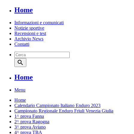
Home
Informazioni e comunicati
Notizie sportive
Recensioni e test
Archivio News
Contatti
search
Home
Menu
Home
Calendario Campionato Italiano Enduro 2023
Campionato Regionale Enduro Friuli Venezia Giulia
1^ prova Fanna
2^ prova Ragogna
3^ prova Aviano
4^ prova TBA