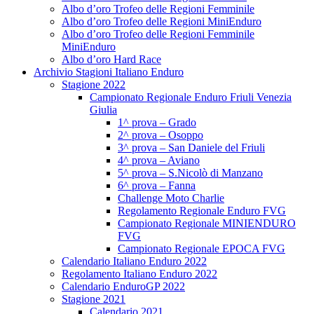
Albo d’oro Trofeo delle Regioni Femminile
Albo d’oro Trofeo delle Regioni MiniEnduro
Albo d’oro Trofeo delle Regioni Femminile
MiniEnduro
Albo d’oro Hard Race
Archivio Stagioni Italiano Enduro
Stagione 2022
Campionato Regionale Enduro Friuli Venezia
Giulia
1^ prova – Grado
2^ prova – Osoppo
3^ prova – San Daniele del Friuli
4^ prova – Aviano
5^ prova – S.Nicolò di Manzano
6^ prova – Fanna
Challenge Moto Charlie
Regolamento Regionale Enduro FVG
Campionato Regionale MINIENDURO
FVG
Campionato Regionale EPOCA FVG
Calendario Italiano Enduro 2022
Regolamento Italiano Enduro 2022
Calendario EnduroGP 2022
Stagione 2021
Calendario 2021