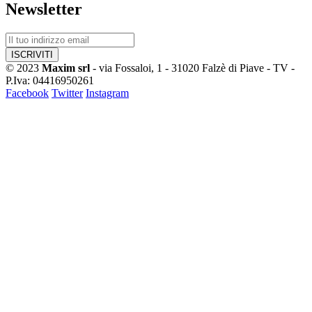
Newsletter
© 2023
Maxim srl
- via Fossaloi, 1 - 31020 Falzè di Piave - TV -
P.Iva: 04416950261
Facebook
Twitter
Instagram