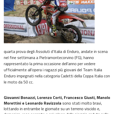
6^ prova Grado
News EnduroGP
News ISDE
Regionale Enduro
Cerca Motoclub
quarta prova degli Assoluti d’Italia di Enduro, andate in scena
nel fine settimana a Pietramontecorvino (FG), hanno
Piloti Enduro
rappresentato la prima occasione dell’anno per vedere
ufficialmente all’opera i ragazzi più giovani del Team Italia
Albo d’oro Italiano Enduro
Enduro impegnati nella categoria Cadetti della Coppa Italia con
le moto da 50 cc.
Archivio Stagioni Italiano Enduro
Informazioni e comunicati
Giovanni Bonazzi, Lorenzo Corti, Francesco Giusti, Manolo
Morettini e Leonardo Ravizzola
sono stati molto bravi,
Notizie sportive
lottando in entrambe le giornate su un terreno viscido e,