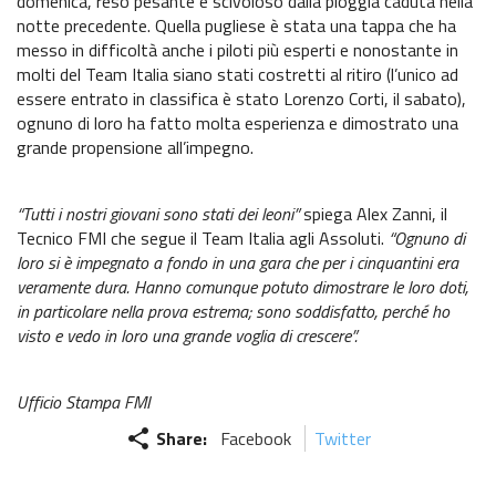
domenica, reso pesante e scivoloso dalla pioggia caduta nella
Recensioni e test
notte precedente. Quella pugliese è stata una tappa che ha
messo in difficoltà anche i piloti più esperti e nonostante in
Informazioni e comunicati
molti del Team Italia siano stati costretti al ritiro (l’unico ad
essere entrato in classifica è stato Lorenzo Corti, il sabato),
Notizie sportive
ognuno di loro ha fatto molta esperienza e dimostrato una
grande propensione all’impegno.
Recensioni e test
Informazioni e comunicati
“Tutti i nostri giovani sono stati dei leoni”
spiega Alex Zanni, il
Tecnico FMI che segue il Team Italia agli Assoluti.
“Ognuno di
Notizie sportive
loro si è impegnato a fondo in una gara che per i cinquantini era
veramente dura. Hanno comunque potuto dimostrare le loro doti,
Recensioni e test
in particolare nella prova estrema; sono soddisfatto, perché ho
visto e vedo in loro una grande voglia di crescere”.
Informazioni e comunicati
Notizie sportive
Ufficio Stampa FMI
share
Share:
Facebook
Twitter
Recensioni e test
Informazioni e comunicati