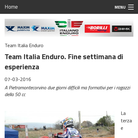
Home
MENU
Home
Calendario Campionato Italiano Enduro 2023
Team Italia Enduro
Regolamento Regionale Enduro Friuli Venezia Giulia
Team Italia Enduro. Fine settimana di
Campionato Regionale Enduro Friuli Venezia Giulia
esperienza
1^ prova Fanna
07-03-2016
A Pietramontecorvino due giorni difficili ma formativi per i ragazzi
2^ prova Ragogna
della 50 cc
3^ prova Aviano
La
4^ prova TBA
terza
e
5^ prova Carso