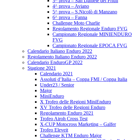
3^ prova – San Daniele del Friuli
4^ prova – Aviano
5^ prova – S.Nicolò di Manzano
6^ prova – Fanna
Challenge Moto Charlie
Regolamento Regionale Enduro FVG
Campionato Regionale MINIENDURO
FVG
Campionato Regionale EPOCA FVG
Calendario Italiano Enduro 2022
Regolamento Italiano Enduro 2022
Calendario EnduroGP 2022
Stagione 2021
Calendario 2021
Assoluti d’Italia – Coppa FMI / Coppa Italia
Under23 / Senior
Major
MiniEnduro
X Trofeo delle Regioni MiniEnduro
XV Trofeo delle Regioni Enduro
Regolamento Enduro 2021
Trofeo Airoh Cross Test
X-CUP Motocross Marketing – Galfer
Trofeo Eleveit
Challenge KTM Enduro Major