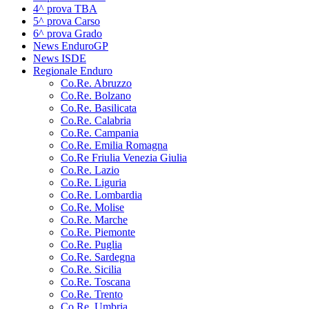
4^ prova TBA
5^ prova Carso
6^ prova Grado
News EnduroGP
News ISDE
Regionale Enduro
Co.Re. Abruzzo
Co.Re. Bolzano
Co.Re. Basilicata
Co.Re. Calabria
Co.Re. Campania
Co.Re. Emilia Romagna
Co.Re Friulia Venezia Giulia
Co.Re. Lazio
Co.Re. Liguria
Co.Re. Lombardia
Co.Re. Molise
Co.Re. Marche
Co.Re. Piemonte
Co.Re. Puglia
Co.Re. Sardegna
Co.Re. Sicilia
Co.Re. Toscana
Co.Re. Trento
Co.Re. Umbria