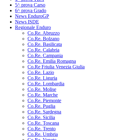
5^ prova Carso
6^ prova Grado
News EnduroGP
News ISDE
Regionale Enduro
Co.Re. Abruzzo
Co.Re. Bolzano
Co.Re. Basilicata
Co.Re. Calabria
Co.Re. Campania
Co.Re. Emilia Romagna
Co.Re Friulia Venezia Giulia
Co.Re. Lazio
Co.Re. Liguria
Co.Re. Lombardia
Co.Re. Molise
Co.Re. Marche
Co.Re. Piemonte
Co.Re. Puglia
Co.Re. Sardegna
Co.Re. Sicilia
Co.Re. Toscana
Co.Re. Trento
Co.Re. Umbria
Co.Re. Veneto