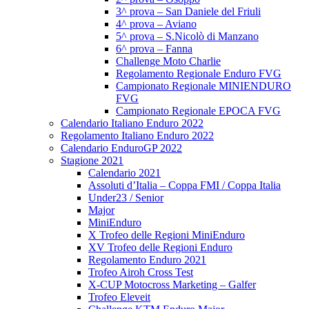
3^ prova – San Daniele del Friuli
4^ prova – Aviano
5^ prova – S.Nicolò di Manzano
6^ prova – Fanna
Challenge Moto Charlie
Regolamento Regionale Enduro FVG
Campionato Regionale MINIENDURO
FVG
Campionato Regionale EPOCA FVG
Calendario Italiano Enduro 2022
Regolamento Italiano Enduro 2022
Calendario EnduroGP 2022
Stagione 2021
Calendario 2021
Assoluti d’Italia – Coppa FMI / Coppa Italia
Under23 / Senior
Major
MiniEnduro
X Trofeo delle Regioni MiniEnduro
XV Trofeo delle Regioni Enduro
Regolamento Enduro 2021
Trofeo Airoh Cross Test
X-CUP Motocross Marketing – Galfer
Trofeo Eleveit