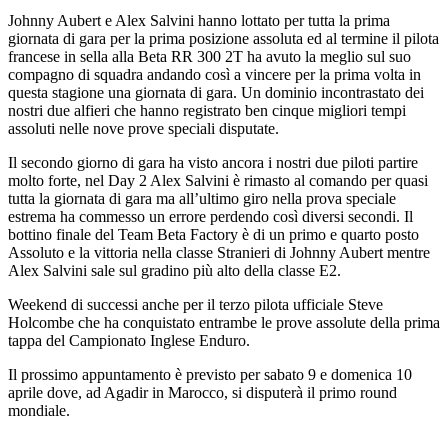
Johnny Aubert e Alex Salvini hanno lottato per tutta la prima
giornata di gara per la prima posizione assoluta ed al termine il pilota
francese in sella alla Beta RR 300 2T ha avuto la meglio sul suo
compagno di squadra andando così a vincere per la prima volta in
questa stagione una giornata di gara. Un dominio incontrastato dei
nostri due alfieri che hanno registrato ben cinque migliori tempi
assoluti nelle nove prove speciali disputate.
Il secondo giorno di gara ha visto ancora i nostri due piloti partire
molto forte, nel Day 2 Alex Salvini è rimasto al comando per quasi
tutta la giornata di gara ma all’ultimo giro nella prova speciale
estrema ha commesso un errore perdendo così diversi secondi. Il
bottino finale del Team Beta Factory è di un primo e quarto posto
Assoluto e la vittoria nella classe Stranieri di Johnny Aubert mentre
Alex Salvini sale sul gradino più alto della classe E2.
Weekend di successi anche per il terzo pilota ufficiale Steve
Holcombe che ha conquistato entrambe le prove assolute della prima
tappa del Campionato Inglese Enduro.
Il prossimo appuntamento è previsto per sabato 9 e domenica 10
aprile dove, ad Agadir in Marocco, si disputerà il primo round
mondiale.