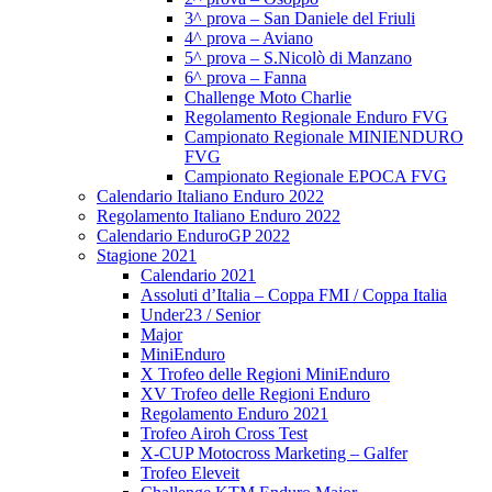
3^ prova – San Daniele del Friuli
4^ prova – Aviano
5^ prova – S.Nicolò di Manzano
6^ prova – Fanna
Challenge Moto Charlie
Regolamento Regionale Enduro FVG
Campionato Regionale MINIENDURO
FVG
Campionato Regionale EPOCA FVG
Calendario Italiano Enduro 2022
Regolamento Italiano Enduro 2022
Calendario EnduroGP 2022
Stagione 2021
Calendario 2021
Assoluti d’Italia – Coppa FMI / Coppa Italia
Under23 / Senior
Major
MiniEnduro
X Trofeo delle Regioni MiniEnduro
XV Trofeo delle Regioni Enduro
Regolamento Enduro 2021
Trofeo Airoh Cross Test
X-CUP Motocross Marketing – Galfer
Trofeo Eleveit