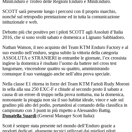
MiniEnduro e Trofeo delle Regioni Enduro e MiniEnduro.
SCOTT sarà presente lungo i percorsi con il proprio marchio,
nonché sul retropodio premiazione ed in tutta la comunicazione
istituzionale e web.
Debutto più che positivo per i piloti SCOTT agli Assoluti d’Italia
2016, che si sono svolti sabato e domenica a Lignano Sabbiadoro.
Nathan Watson, il neo acquisto del Team KTM Enduro Factory e al
suo esordio nell’enduro, segna subito la vittoria della categoria
ASSOLUTA e STRANIERI in entrambe le giornate, l’ex crossista
inglese la domenica è risultato l’uomo da battere nel cross test
lungomare, vincendone quattro su quattro, amministrando
comunque il suo vantaggio anche nell’altra prova speciale.
Nella classe E1 ritorna in forze del Team KTM Farioli Rudy Moroni
in sella alla sua 250 EXC-F e chiude al secondo posto il sabato a
causa di un errore di troppo nella prova notturna, ma la domenica,
nonostante la pioggia non sia il suo habitat ideale, vince e sale sul
gradino più alto del podio, portandosi al comando della classifica in
campionato con 3 punti in più rispetto a Alessandro Battig.
Donatella Suardi
(General Manager Scott Italia):
Scott è sempre stata presente nel mondo dell’Enduro grazie a
prodotti dedicati, altamente tecnici utilizzati dai migliori piloti.