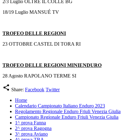
2/3 Luglio OLTRE IL COLLE BG
18/19 Luglio MANSUÉ TV
TROFEO DELLE REGIONI
23 OTTOBRE CASTEL DI TORA RI
TROFEO DELLE REGIONI MINIENDU
RO
28 Agosto RAPOLANO TERME SI
share
Share:
Facebook
Twitter
Home
Calendario Campionato Italiano Enduro 2023
Regolamento Regionale Enduro Friuli Venezia Giulia
Campionato Regionale Enduro Friuli Venezia Giulia
1^ prova Fanna
2^ prova Ragogna
3^ prova Aviano
4^ prova TBA