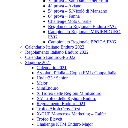
3^ prova – San Daniele del Friuli
4^ prova – Aviano
5^ prova – S.Nicolò di Manzano
6^ prova – Fanna
Challenge Moto Charlie
Regolamento Regionale Enduro FVG
Campionato Regionale MINIENDURO
FVG
Campionato Regionale EPOCA FVG
Calendario Italiano Enduro 2022
Regolamento Italiano Enduro 2022
Calendario EnduroGP 2022
Stagione 2021
Calendario 2021
Assoluti d’Italia – Coppa FMI / Coppa Italia
Under23 / Senior
Major
MiniEnduro
X Trofeo delle Regioni MiniEnduro
XV Trofeo delle Regioni Enduro
Regolamento Enduro 2021
Trofeo Airoh Cross Test
X-CUP Motocross Marketing – Galfer
Trofeo Eleveit
Challenge KTM Enduro Major