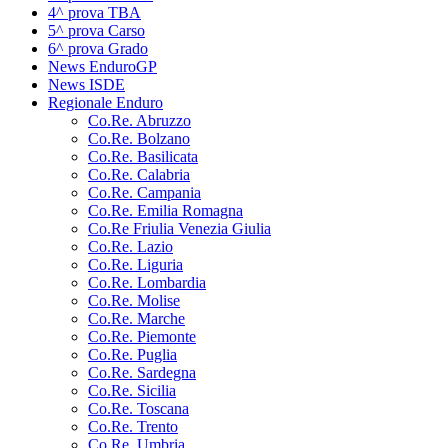
4^ prova TBA
5^ prova Carso
6^ prova Grado
News EnduroGP
News ISDE
Regionale Enduro
Co.Re. Abruzzo
Co.Re. Bolzano
Co.Re. Basilicata
Co.Re. Calabria
Co.Re. Campania
Co.Re. Emilia Romagna
Co.Re Friulia Venezia Giulia
Co.Re. Lazio
Co.Re. Liguria
Co.Re. Lombardia
Co.Re. Molise
Co.Re. Marche
Co.Re. Piemonte
Co.Re. Puglia
Co.Re. Sardegna
Co.Re. Sicilia
Co.Re. Toscana
Co.Re. Trento
Co.Re. Umbria