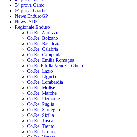
5^ prova Carso
6^ prova Grado
News EnduroGP
News ISDE
Regionale Enduro
Co.Re. Abruzzo
Co.Re. Bolzano
Co.Re. Basilicata
Co.Re. Calabria
Co.Re. Campania
Co.Re. Emilia Romagna
Co.Re Friulia Venezia Giulia
Co.Re. Lazio
Co.Re. Liguria
Co.Re. Lombardia
Co.Re. Molise
Co.Re. Marche
Co.Re. Piemonte
Co.Re. Puglia
Co.Re. Sardegna
Co.Re. Sicilia
Co.Re. Toscana
Co.Re. Trento
Co.Re. Umbria