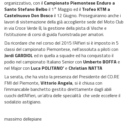
organizzativo, con il
Campionato
Piemontese Enduro a
Santo Stefano Belbo
il 1° Maggio ed il
Trofeo KTM a
Notizie sportive
Castelnuovo Don Bosco
il 12 Giugno. Proseguiranno anche i
lavori di sistemazione della già accogliente sede del Moto Club
Recensioni e test
in via Croce Verde 8, la gestione della pista di Vische e
l’istituzione di corsi di guida fuoristrada per amatori.
Archivio News
Da ricordare che nel corso del 2015 l’Alfieri si è imposto in 5
classi del campionato Piemontese, nell’assoluta a piloti con
Contatti
Jordi GARDIOL
ed in quella a squadre ed ha conquistato il
podio nel campionato Italiano Senior con
Umberto BOFFA
e
nel Major con
Luca POLITANO’
e
Christian NATTA
La serata, che ha visto la presenza del Presidente del CO.RE
FMI del Piemonte,
Vittorio Angela
, si è chiusa con
l’immancabile banchetto gestito direttamente dagli abili
cuochi dell’Alfieri, un’altra delle specialità che vede eccellere il
sodalizio astigiano.
massimo dellepiane