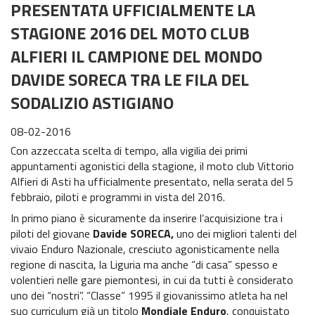
PRESENTATA UFFICIALMENTE LA
6^ prova Grado
STAGIONE 2016 DEL MOTO CLUB
News EnduroGP
ALFIERI IL CAMPIONE DEL MONDO
News ISDE
DAVIDE SORECA TRA LE FILA DEL
SODALIZIO ASTIGIANO
Regionale Enduro
08-02-2016
Cerca Motoclub
Con azzeccata scelta di tempo, alla vigilia dei primi
appuntamenti agonistici della stagione, il moto club Vittorio
Piloti Enduro
Alfieri di Asti ha ufficialmente presentato, nella serata del 5
febbraio, piloti e programmi in vista del 2016.
Albo d’oro Italiano Enduro
In primo piano è sicuramente da inserire l’acquisizione tra i
Archivio Stagioni Italiano Enduro
piloti del giovane
Davide SORECA,
uno dei migliori talenti del
vivaio Enduro Nazionale, cresciuto agonisticamente nella
Informazioni e comunicati
regione di nascita, la Liguria ma anche “di casa” spesso e
volentieri nelle gare piemontesi, in cui da tutti è considerato
Notizie sportive
uno dei “nostri”. “Classe” 1995 il giovanissimo atleta ha nel
suo curriculum già un titolo
Mondiale Enduro
, conquistato