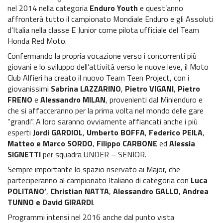
Recensioni e test
nel 2014 nella categoria
Enduro Youth
e quest’anno
affronterà tutto il campionato Mondiale Enduro e gli Assoluti
Informazioni e comunicati
d’Italia nella classe E Junior come pilota ufficiale del Team
Honda Red Moto.
Notizie sportive
Confermando la propria vocazione verso i concorrenti più
giovani e lo sviluppo dell’attività verso le nuove leve, il Moto
Recensioni e test
Club Alfieri ha creato il nuovo Team Teen Project, con i
giovanissimi
Sabrina LAZZARINO
,
Pietro VIGANI
,
Pietro
Informazioni e comunicati
FRENO
e
Alessandro MILAN
, provenienti dal Minienduro e
che si affacceranno per la prima volta nel mondo delle gare
Notizie sportive
“grandi”. A loro saranno ovviamente affiancati anche i più
esperti
Jordi GARDIOL
,
Umberto BOFFA
,
Federico PEILA
,
Recensioni e test
Matteo e Marco SORDO
,
Filippo CARBONE
ed
Alessia
SIGNETTI
per squadra UNDER – SENIOR.
Informazioni e comunicati
Sempre importante lo spazio riservato ai Major, che
Notizie sportive
parteciperanno al campionato Italiano di categoria con
Luca
POLITANO’
,
Christian NATTA
,
Alessandro GALLO
,
Andrea
Recensioni e test
TUNNO e David GIRARDI
.
Programmi intensi nel 2016 anche dal punto vista
Informazioni e comunicati