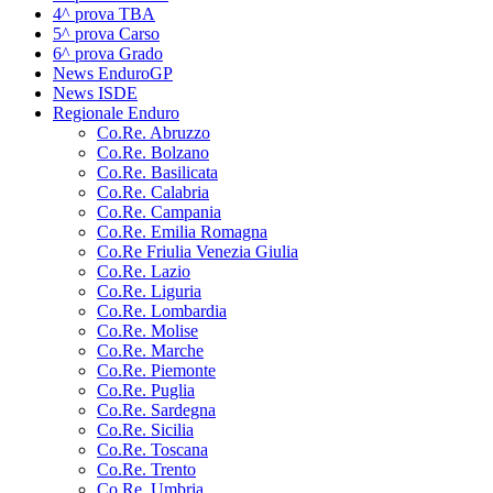
4^ prova TBA
5^ prova Carso
6^ prova Grado
News EnduroGP
News ISDE
Regionale Enduro
Co.Re. Abruzzo
Co.Re. Bolzano
Co.Re. Basilicata
Co.Re. Calabria
Co.Re. Campania
Co.Re. Emilia Romagna
Co.Re Friulia Venezia Giulia
Co.Re. Lazio
Co.Re. Liguria
Co.Re. Lombardia
Co.Re. Molise
Co.Re. Marche
Co.Re. Piemonte
Co.Re. Puglia
Co.Re. Sardegna
Co.Re. Sicilia
Co.Re. Toscana
Co.Re. Trento
Co.Re. Umbria