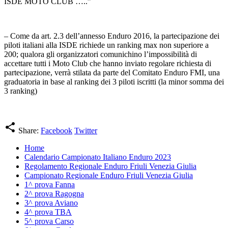
ISDE MOTO CLUB …..”
– Come da art. 2.3 dell’annesso Enduro 2016, la partecipazione dei
piloti italiani alla ISDE richiede un ranking max non superiore a
200; qualora gli organizzatori comunichino l’impossibilità di
accettare tutti i Moto Club che hanno inviato regolare richiesta di
partecipazione, verrà stilata da parte del Comitato Enduro FMI, una
graduatoria in base al ranking dei 3 piloti iscritti (la minor somma dei
3 ranking)
share
Share:
Facebook
Twitter
Home
Calendario Campionato Italiano Enduro 2023
Regolamento Regionale Enduro Friuli Venezia Giulia
Campionato Regionale Enduro Friuli Venezia Giulia
1^ prova Fanna
2^ prova Ragogna
3^ prova Aviano
4^ prova TBA
5^ prova Carso