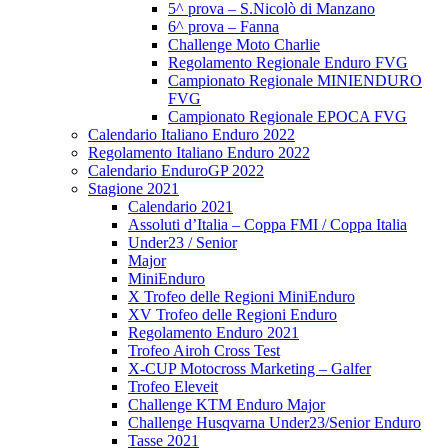
5^ prova – S.Nicolò di Manzano
6^ prova – Fanna
Challenge Moto Charlie
Regolamento Regionale Enduro FVG
Campionato Regionale MINIENDURO
FVG
Campionato Regionale EPOCA FVG
Calendario Italiano Enduro 2022
Regolamento Italiano Enduro 2022
Calendario EnduroGP 2022
Stagione 2021
Calendario 2021
Assoluti d’Italia – Coppa FMI / Coppa Italia
Under23 / Senior
Major
MiniEnduro
X Trofeo delle Regioni MiniEnduro
XV Trofeo delle Regioni Enduro
Regolamento Enduro 2021
Trofeo Airoh Cross Test
X-CUP Motocross Marketing – Galfer
Trofeo Eleveit
Challenge KTM Enduro Major
Challenge Husqvarna Under23/Senior Enduro
Tasse 2021