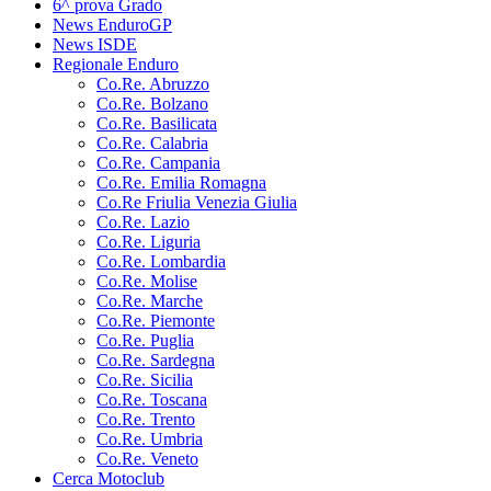
6^ prova Grado
News EnduroGP
News ISDE
Regionale Enduro
Co.Re. Abruzzo
Co.Re. Bolzano
Co.Re. Basilicata
Co.Re. Calabria
Co.Re. Campania
Co.Re. Emilia Romagna
Co.Re Friulia Venezia Giulia
Co.Re. Lazio
Co.Re. Liguria
Co.Re. Lombardia
Co.Re. Molise
Co.Re. Marche
Co.Re. Piemonte
Co.Re. Puglia
Co.Re. Sardegna
Co.Re. Sicilia
Co.Re. Toscana
Co.Re. Trento
Co.Re. Umbria
Co.Re. Veneto
Cerca Motoclub