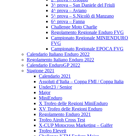
3^ prova – San Daniele del Friuli
4^ prova – Aviano
5^ prova – S.Nicolò di Manzano
6^ prova – Fanna
Challenge Moto Charlie
Regolamento Regionale Enduro FVG
Campionato Regionale MINIENDURO
FVG
Campionato Regionale EPOCA FVG
Calendario Italiano Enduro 2022
Regolamento Italiano Enduro 2022
Calendario EnduroGP 2022
Stagione 2021
Calendario 2021
Assoluti d’Italia – Coppa FMI / Coppa Italia
Under23 / Senior
Major
MiniEnduro
X Trofeo delle Regioni MiniEnduro
XV Trofeo delle Regioni Enduro
Regolamento Enduro 2021
Trofeo Airoh Cross Test
X-CUP Motocross Marketing – Galfer
Trofeo Eleveit