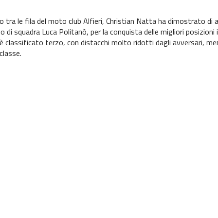
io tra le fila del moto club Alfieri, Christian Natta ha dimostrato d
di squadra Luca Politanò, per la conquista delle migliori posizioni i
è classificato terzo, con distacchi molto ridotti dagli avversari,
classe.
izzazione di 4 minuti ha invece condizionato la gara di Andrea Gall
lidissimo Paolo Bertorello si è piazzato 10° in classe Expert 2. B
 di Cristiano Scarfiello, 17° nella Master 1.
dellepiane