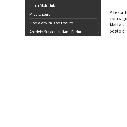
Cerca Motoclub
All’esord
Piloti Enduro
compagno 
Albo d’oro Italiano Enduro
Natta si 
posto di 
Archivio Stagioni Italiano Enduro
Archivio News
Una penal
Contatti
sempre va
Veteran e
massimo 