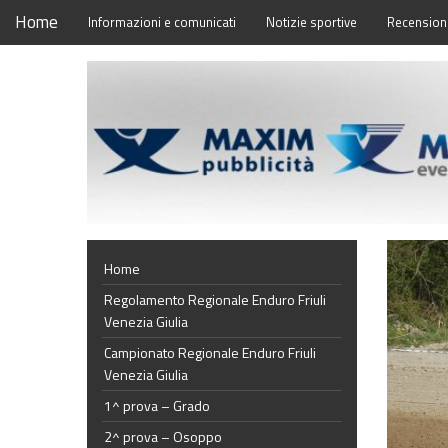
Home
Informazioni e comunicati
Notizie sportive
Recensioni
Home
Regolamento Regionale Enduro Friuli
Venezia Giulia
Campionato Regionale Enduro Friuli
Venezia Giulia
1^ prova – Grado
2^ prova – Osoppo