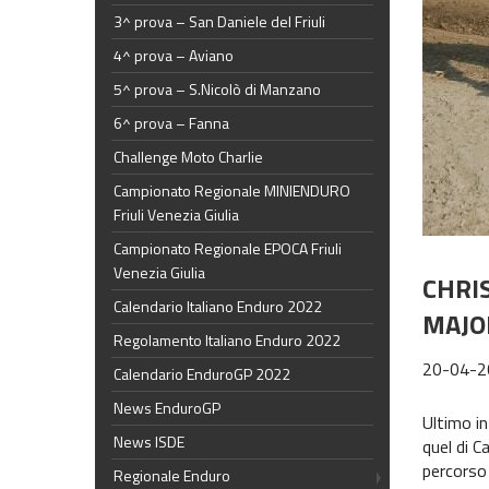
3^ prova – San Daniele del Friuli
4^ prova – Aviano
5^ prova – S.Nicolò di Manzano
6^ prova – Fanna
Challenge Moto Charlie
Campionato Regionale MINIENDURO
Friuli Venezia Giulia
Campionato Regionale EPOCA Friuli
Venezia Giulia
CHRI
Calendario Italiano Enduro 2022
MAJO
Regolamento Italiano Enduro 2022
20-04-2
Calendario EnduroGP 2022
News EnduroGP
Ultimo in
News ISDE
quel di C
percorso 
Regionale Enduro