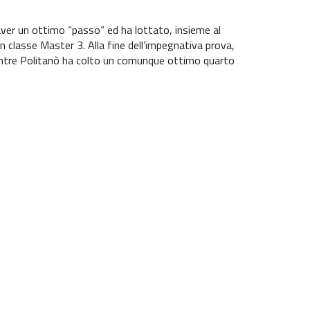
i aver un ottimo “passo” ed ha lottato, insieme al
n classe Master 3. Alla fine dell’impegnativa prova,
 mentre Politanò ha colto un comunque ottimo quarto
o, che ha chiuso 20° in classe Master 2, mentre il
uone prove anche di Giovanni Boffa, 13° nella Super
share
Share:
Facebook
Twitter