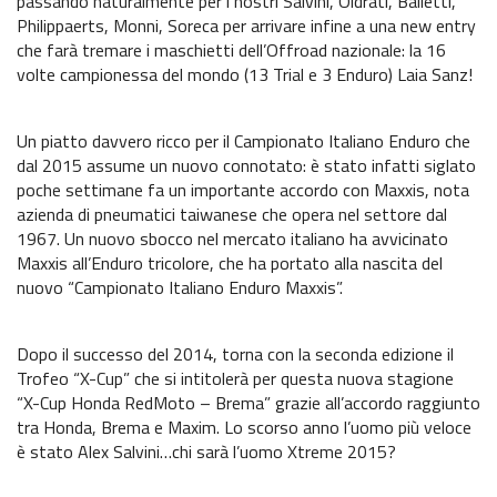
passando naturalmente per i nostri Salvini, Oldrati, Balletti,
6^ prova Grado
Philippaerts, Monni, Soreca per arrivare infine a una new entry
che farà tremare i maschietti dell’Offroad nazionale: la 16
News EnduroGP
volte campionessa del mondo (13 Trial e 3 Enduro) Laia Sanz!
News ISDE
Un piatto davvero ricco per il Campionato Italiano Enduro che
Regionale Enduro
dal 2015 assume un nuovo connotato: è stato infatti siglato
poche settimane fa un importante accordo con Maxxis, nota
Cerca Motoclub
azienda di pneumatici taiwanese che opera nel settore dal
1967. Un nuovo sbocco nel mercato italiano ha avvicinato
Piloti Enduro
Maxxis all’Enduro tricolore, che ha portato alla nascita del
nuovo “Campionato Italiano Enduro Maxxis”.
Albo d’oro Italiano Enduro
Dopo il successo del 2014, torna con la seconda edizione il
Archivio Stagioni Italiano Enduro
Trofeo “X-Cup” che si intitolerà per questa nuova stagione
“X-Cup Honda RedMoto – Brema” grazie all’accordo raggiunto
Informazioni e comunicati
tra Honda, Brema e Maxim. Lo scorso anno l’uomo più veloce
è stato Alex Salvini…chi sarà l’uomo Xtreme 2015?
Notizie sportive