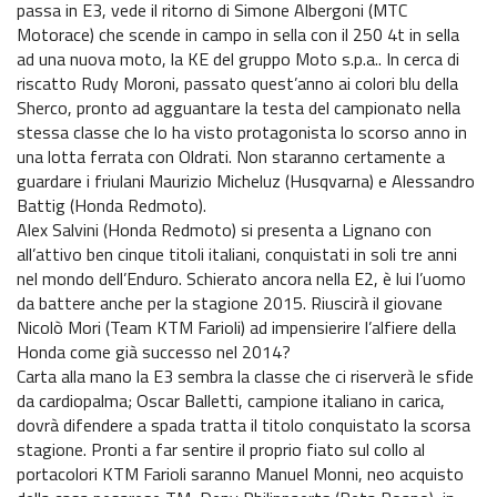
passa in E3, vede il ritorno di Simone Albergoni (MTC
Motorace) che scende in campo in sella con il 250 4t in sella
ad una nuova moto, la KE del gruppo Moto s.p.a.. In cerca di
riscatto Rudy Moroni, passato quest’anno ai colori blu della
Sherco, pronto ad agguantare la testa del campionato nella
stessa classe che lo ha visto protagonista lo scorso anno in
una lotta ferrata con Oldrati. Non staranno certamente a
guardare i friulani Maurizio Micheluz (Husqvarna) e Alessandro
Battig (Honda Redmoto).
Alex Salvini (Honda Redmoto) si presenta a Lignano con
all’attivo ben cinque titoli italiani, conquistati in soli tre anni
nel mondo dell’Enduro. Schierato ancora nella E2, è lui l’uomo
da battere anche per la stagione 2015. Riuscirà il giovane
Nicolò Mori (Team KTM Farioli) ad impensierire l’alfiere della
Honda come già successo nel 2014?
Carta alla mano la E3 sembra la classe che ci riserverà le sfide
da cardiopalma; Oscar Balletti, campione italiano in carica,
dovrà difendere a spada tratta il titolo conquistato la scorsa
stagione. Pronti a far sentire il proprio fiato sul collo al
portacolori KTM Farioli saranno Manuel Monni, neo acquisto