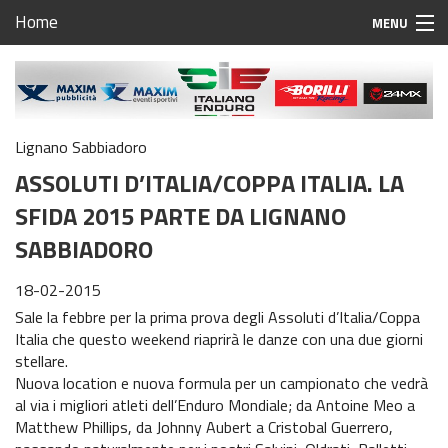
Home
MENU
Home
Calendario Campionato Italiano Enduro 2023
Lignano Sabbiadoro
Regolamento Regionale Enduro Friuli Venezia Giulia
ASSOLUTI D’ITALIA/COPPA ITALIA. LA
Campionato Regionale Enduro Friuli Venezia Giulia
SFIDA 2015 PARTE DA LIGNANO
SABBIADORO
1^ prova Fanna
2^ prova Ragogna
18-02-2015
Sale la febbre per la prima prova degli Assoluti d’Italia/Coppa
3^ prova Aviano
Italia che questo weekend riaprirà le danze con una due giorni
stellare.
4^ prova TBA
Nuova location e nuova formula per un campionato che vedrà
al via i migliori atleti dell’Enduro Mondiale; da Antoine Meo a
5^ prova Carso
Matthew Phillips, da Johnny Aubert a Cristobal Guerrero,