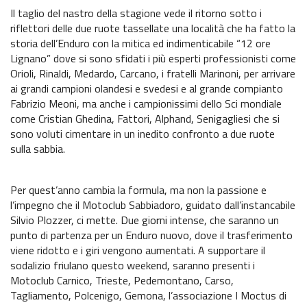
Recensioni e test
Il taglio del nastro della stagione vede il ritorno sotto i
riflettori delle due ruote tassellate una località che ha fatto la
Informazioni e comunicati
storia dell’Enduro con la mitica ed indimenticabile “12 ore
Lignano” dove si sono sfidati i più esperti professionisti come
Notizie sportive
Orioli, Rinaldi, Medardo, Carcano, i fratelli Marinoni, per arrivare
ai grandi campioni olandesi e svedesi e al grande compianto
Recensioni e test
Fabrizio Meoni, ma anche i campionissimi dello Sci mondiale
come Cristian Ghedina, Fattori, Alphand, Senigagliesi che si
Informazioni e comunicati
sono voluti cimentare in un inedito confronto a due ruote
sulla sabbia.
Notizie sportive
Recensioni e test
Per quest’anno cambia la formula, ma non la passione e
l’impegno che il Motoclub Sabbiadoro, guidato dall’instancabile
Informazioni e comunicati
Silvio Plozzer, ci mette. Due giorni intense, che saranno un
punto di partenza per un Enduro nuovo, dove il trasferimento
Notizie sportive
viene ridotto e i giri vengono aumentati. A supportare il
sodalizio friulano questo weekend, saranno presenti i
Recensioni e test
Motoclub Carnico, Trieste, Pedemontano, Carso,
Tagliamento, Polcenigo, Gemona, l’associazione I Moctus di
Informazioni e comunicati