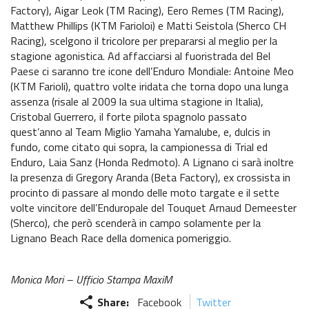
Factory), Aigar Leok (TM Racing), Eero Remes (TM Racing),
Matthew Phillips (KTM Farioloi) e Matti Seistola (Sherco CH
Racing), scelgono il tricolore per prepararsi al meglio per la
stagione agonistica. Ad affacciarsi al fuoristrada del Bel
Paese ci saranno tre icone dell’Enduro Mondiale: Antoine Meo
(KTM Farioli), quattro volte iridata che torna dopo una lunga
assenza (risale al 2009 la sua ultima stagione in Italia),
Cristobal Guerrero, il forte pilota spagnolo passato
quest’anno al Team Miglio Yamaha Yamalube, e, dulcis in
fundo, come citato qui sopra, la campionessa di Trial ed
Enduro, Laia Sanz (Honda Redmoto). A Lignano ci sarà inoltre
la presenza di Gregory Aranda (Beta Factory), ex crossista in
procinto di passare al mondo delle moto targate e il sette
volte vincitore dell’Enduropale del Touquet Arnaud Demeester
(Sherco), che però scenderà in campo solamente per la
Lignano Beach Race della domenica pomeriggio.
Monica Mori – Ufficio Stampa MaxiM
share
Share:
Facebook
Twitter