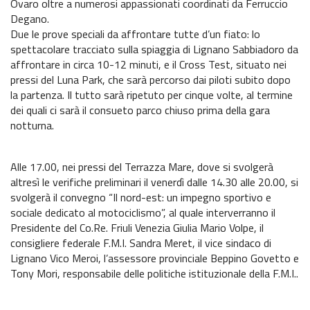
Ovaro oltre a numerosi appassionati coordinati da Ferruccio
Degano.
Notizie sportive
Due le prove speciali da affrontare tutte d’un fiato: lo
spettacolare tracciato sulla spiaggia di Lignano Sabbiadoro da
Recensioni e test
affrontare in circa 10-12 minuti, e il Cross Test, situato nei
pressi del Luna Park, che sarà percorso dai piloti subito dopo
Archivio News
la partenza. Il tutto sarà ripetuto per cinque volte, al termine
dei quali ci sarà il consueto parco chiuso prima della gara
Contatti
notturna.
Alle 17.00, nei pressi del Terrazza Mare, dove si svolgerà
altresì le verifiche preliminari il venerdì dalle 14.30 alle 20.00, si
svolgerà il convegno “Il nord-est: un impegno sportivo e
sociale dedicato al motociclismo”, al quale interverranno il
Presidente del Co.Re. Friuli Venezia Giulia Mario Volpe, il
consigliere federale F.M.I. Sandra Meret, il vice sindaco di
Lignano Vico Meroi, l’assessore provinciale Beppino Govetto e
Tony Mori, responsabile delle politiche istituzionale della F.M.I..