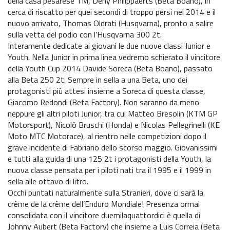
della casa pesarese TM, Deny Philippaerts (Beta Boano), in
cerca di riscatto per quei secondi di troppo persi nel 2014 e il
nuovo arrivato, Thomas Oldrati (Husqvarna), pronto a salire
sulla vetta del podio con l’Husqvarna 300 2t.
Interamente dedicate ai giovani le due nuove classi Junior e
Youth. Nella Junior in prima linea vedremo schierato il vincitore
della Youth Cup 2014 Davide Soreca (Beta Boano), passato
alla Beta 250 2t. Sempre in sella a una Beta, uno dei
protagonisti più attesi insieme a Soreca di questa classe,
Giacomo Redondi (Beta Factory). Non saranno da meno
neppure gli altri piloti Junior, tra cui Matteo Bresolin (KTM GP
Motorsport), Nicolò Bruschi (Honda) e Nicolas Pellegrinelli (KE
Moto MTC Motorace), al rientro nelle competizioni dopo il
grave incidente di Fabriano dello scorso maggio. Giovanissimi
e tutti alla guida di una 125 2t i protagonisti della Youth, la
nuova classe pensata per i piloti nati tra il 1995 e il 1999 in
sella alle ottavo di litro.
Occhi puntati naturalmente sulla Stranieri, dove ci sarà la
crème de la crème dell’Enduro Mondiale! Presenza ormai
consolidata con il vincitore duemilaquattordici è quella di
Johnny Aubert (Beta Factory) che insieme a Luis Correia (Beta