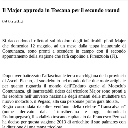
Il Major approda in Toscana per il secondo round
09-05-2013
Si riaccendono i riflettori sul tricolore degli infaticabili piloti Major
che domenica 12 maggio, ad un mese dalla tappa inaugurale di
Comunanza, sono pronti a scendere in campo con il secondo
appuntamento della stagione che farà capolino a Firenzuola (FI).
Dopo aver battezzato l’affascinante terra marchigiana della provincia
di Ascoli Piceno, al suo debutto nel mondo delle due ruote artigliate
per quanto riguarda il mondo dell’Enduro grazie al Motoclub
Comunanza, gli inarrestabili riders del tricolore Major sono pronti a
far esordire nell’universo nazionale degli amanti delle mulattiere un
nuovo motoclub, il Pegaso, alla sua personale prima gara titolata.
Regia consolidata da oltre vent’anni della celebre “Transcalvana”
(nome derivato dalla Transiberiana e oggi rinominata
Enduropegaso), il sodalizio toscano capitanato da Francesco Peruzzi
ha deciso per questa stagione 2013 di arricchire il suo palmares con
la direzione di una tappa tricolore.