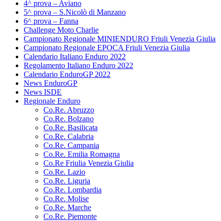
4^ prova – Aviano
5^ prova – S.Nicolò di Manzano
6^ prova – Fanna
Challenge Moto Charlie
Campionato Regionale MINIENDURO Friuli Venezia Giulia
Campionato Regionale EPOCA Friuli Venezia Giulia
Calendario Italiano Enduro 2022
Regolamento Italiano Enduro 2022
Calendario EnduroGP 2022
News EnduroGP
News ISDE
Regionale Enduro
Co.Re. Abruzzo
Co.Re. Bolzano
Co.Re. Basilicata
Co.Re. Calabria
Co.Re. Campania
Co.Re. Emilia Romagna
Co.Re Friulia Venezia Giulia
Co.Re. Lazio
Co.Re. Liguria
Co.Re. Lombardia
Co.Re. Molise
Co.Re. Marche
Co.Re. Piemonte