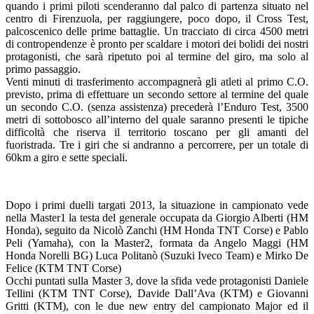
quando i primi piloti scenderanno dal palco di partenza situato nel
centro di Firenzuola, per raggiungere, poco dopo, il Cross Test,
palcoscenico delle prime battaglie. Un tracciato di circa 4500 metri
di contropendenze è pronto per scaldare i motori dei bolidi dei nostri
protagonisti, che sarà ripetuto poi al termine del giro, ma solo al
primo passaggio.
Venti minuti di trasferimento accompagnerà gli atleti al primo C.O.
previsto, prima di effettuare un secondo settore al termine del quale
un secondo C.O. (senza assistenza) precederà l’Enduro Test, 3500
metri di sottobosco all’interno del quale saranno presenti le tipiche
difficoltà che riserva il territorio toscano per gli amanti del
fuoristrada. Tre i giri che si andranno a percorrere, per un totale di
60km a giro e sette speciali.
Dopo i primi duelli targati 2013, la situazione in campionato vede
nella Master1 la testa del generale occupata da Giorgio Alberti (HM
Honda), seguito da Nicolò Zanchi (HM Honda TNT Corse) e Pablo
Peli (Yamaha), con la Master2, formata da Angelo Maggi (HM
Honda Norelli BG) Luca Politanò (Suzuki Iveco Team) e Mirko De
Felice (KTM TNT Corse)
Occhi puntati sulla Master 3, dove la sfida vede protagonisti Daniele
Tellini (KTM TNT Corse), Davide Dall’Ava (KTM) e Giovanni
Gritti (KTM), con le due new entry del campionato Major ed il