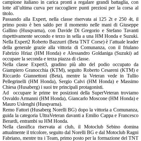
campione italiano in carica pronti a regalare grandi battaglia, con
lotte all’ultima curva per raccogliere punti preziosi per la corsa al
titolo.
Passando alla Expert, nella classe riservata ai 125 2t e 250 4t, il
primo posto è ben saldo per il momento nelle mani di Giuseppe
Gallino (Husqvarna), con Davide Di Gregorio e Stefano Tavanti
rispettivamente secondo e terzo in sella a una HM Honda e Suzuki.
Nella Expert2 Roberto Bazzurri (Beta TNT Corse) è l’attuale leader
della generale grazie alla vittoria di Comunanza, con il friulano
Fabrizio Hriaz (HM Honda) e Alessandro Goldaniga (Suzuki) ad
occupare la seconda e terza piazza di classe.
Nella classe Expert3, gradino più alto del podio occupato da
Giampiero Granocchia (KTM), seguito Roberto Cesareni (KTM) e
Riccardo Giannettoni (Beta), mentre la Veteran vede in Tullio
Pellegrinelli (HM Honda), Sergio Calvi (HM Honda) e Massimo
Chiesa (Husaberg) i suoi tre principali protagonisti.
Ad occupare le prime tre posizioni della SuperVeteran troviamo
Osvaldo Armanni (HM Honda), Giancarlo Moscone (HM Honda) e
Mauro Uslenghi (Husqvarna).
Remo Fattori (Husaberg Norelli BG) dopo la vittoria a Comunanza,
guida la categoria UltraVeteran davanti a Emilio Cappa e Francesco
Berardi, entrambi su HM Honda.
Nella classifica riservata ai club, il Motoclub Sebino domina
attualmente il tricolore, seguito dal Norelli BG e dal Motoclub Ragni
Fabriano, mentre tra i Team, primo posto per la formazione del TNT