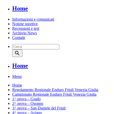
Home
Informazioni e comunicati
Notizie sportive
Recensioni e test
Archivio News
Contatti
search
Home
Menu
Home
Regolamento Regionale Enduro Friuli Venezia Giulia
Campionato Regionale Enduro Friuli Venezia Giulia
1^ prova – Grado
2^ prova – Osoppo
3^ prova – San Daniele del Friuli
4^ prova – Aviano