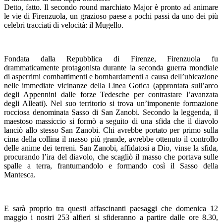
Detto, fatto. Il secondo round marchiato Major è pronto ad animare
le vie di Firenzuola, un grazioso paese a pochi passi da uno dei più
celebri tracciati di velocità: il Mugello.
Fondata dalla Repubblica di Firenze, Firenzuola fu
drammaticamente protagonista durante la seconda guerra mondiale
di asperrimi combattimenti e bombardamenti a causa dell’ubicazione
nelle immediate vicinanze della Linea Gotica (approntata sull’arco
degli Appennini dalle forze Tedesche per contrastare l’avanzata
degli Alleati). Nel suo territorio si trova un’imponente formazione
rocciosa denominata Sasso di San Zanobi. Secondo la leggenda, il
maestoso massiccio si formò a seguito di una sfida che il diavolo
lanciò allo stesso San Zanobi. Chi avrebbe portato per primo sulla
cima della collina il masso più grande, avrebbe ottenuto il controllo
delle anime dei terreni. San Zanobi, affidatosi a Dio, vinse la sfida,
procurando l’ira del diavolo, che scagliò il masso che portava sulle
spalle a terra, frantumandolo e formando così il Sasso della
Mantesca.
E sarà proprio tra questi affascinanti paesaggi che domenica 12
maggio i nostri 253 alfieri si sfideranno a partire dalle ore 8.30,