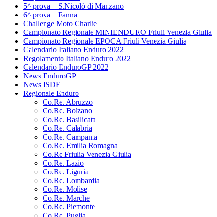
5^ prova – S.Nicolò di Manzano
6^ prova – Fanna
Challenge Moto Charlie
Campionato Regionale MINIENDURO Friuli Venezia Giulia
Campionato Regionale EPOCA Friuli Venezia Giulia
Calendario Italiano Enduro 2022
Regolamento Italiano Enduro 2022
Calendario EnduroGP 2022
News EnduroGP
News ISDE
Regionale Enduro
Co.Re. Abruzzo
Co.Re. Bolzano
Co.Re. Basilicata
Co.Re. Calabria
Co.Re. Campania
Co.Re. Emilia Romagna
Co.Re Friulia Venezia Giulia
Co.Re. Lazio
Co.Re. Liguria
Co.Re. Lombardia
Co.Re. Molise
Co.Re. Marche
Co.Re. Piemonte
Co.Re. Puglia