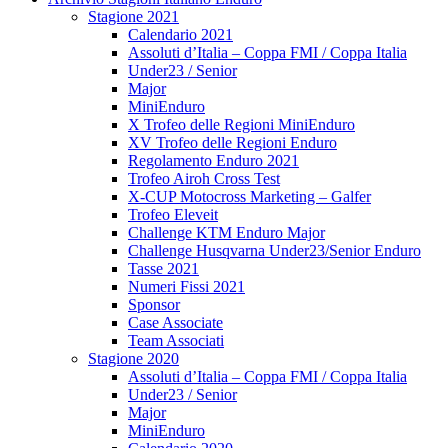
Stagione 2021
Calendario 2021
Assoluti d’Italia – Coppa FMI / Coppa Italia
Under23 / Senior
Major
MiniEnduro
X Trofeo delle Regioni MiniEnduro
XV Trofeo delle Regioni Enduro
Regolamento Enduro 2021
Trofeo Airoh Cross Test
X-CUP Motocross Marketing – Galfer
Trofeo Eleveit
Challenge KTM Enduro Major
Challenge Husqvarna Under23/Senior Enduro
Tasse 2021
Numeri Fissi 2021
Sponsor
Case Associate
Team Associati
Stagione 2020
Assoluti d’Italia – Coppa FMI / Coppa Italia
Under23 / Senior
Major
MiniEnduro