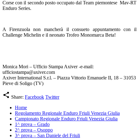
Corse con il secondo posto occupato dal Team piemontese Mav-RT
Enduro Series.
A Firenzuola non mancherà il consueto appuntamento con il
Challenge Michelin e il neonato Trofeo Monomarca Beta!
Monica Mori – Ufficio Stampa Axiver -e-mail:
ufficiostampa@axiver.com
Axiver International S.r.l. – Piazza Vittorio Emanuele II, 18 – 31053
Pieve di Soligo (TV)
share
Share:
Facebook
Twitter
Home
Regolamento Regionale Enduro Friuli Venezia Giulia
Campionato Regionale Enduro Friuli Venezia Giulia
1^ prova – Grado
2^ prova – Osoppo
3^ prova – San Daniele del Friuli