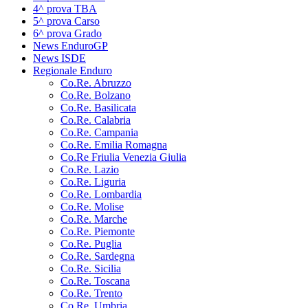
4^ prova TBA
5^ prova Carso
6^ prova Grado
News EnduroGP
News ISDE
Regionale Enduro
Co.Re. Abruzzo
Co.Re. Bolzano
Co.Re. Basilicata
Co.Re. Calabria
Co.Re. Campania
Co.Re. Emilia Romagna
Co.Re Friulia Venezia Giulia
Co.Re. Lazio
Co.Re. Liguria
Co.Re. Lombardia
Co.Re. Molise
Co.Re. Marche
Co.Re. Piemonte
Co.Re. Puglia
Co.Re. Sardegna
Co.Re. Sicilia
Co.Re. Toscana
Co.Re. Trento
Co.Re. Umbria