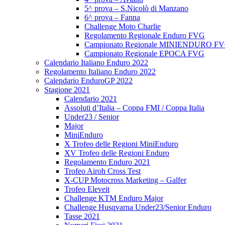
5^ prova – S.Nicolò di Manzano
6^ prova – Fanna
Challenge Moto Charlie
Regolamento Regionale Enduro FVG
Campionato Regionale MINIENDURO F
Campionato Regionale EPOCA FVG
Calendario Italiano Enduro 2022
Regolamento Italiano Enduro 2022
Calendario EnduroGP 2022
Stagione 2021
Calendario 2021
Assoluti d’Italia – Coppa FMI / Coppa Italia
Under23 / Senior
Major
MiniEnduro
X Trofeo delle Regioni MiniEnduro
XV Trofeo delle Regioni Enduro
Regolamento Enduro 2021
Trofeo Airoh Cross Test
X-CUP Motocross Marketing – Galfer
Trofeo Eleveit
Challenge KTM Enduro Major
Challenge Husqvarna Under23/Senior Enduro
Tasse 2021