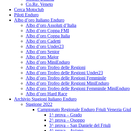
Co.Re. Veneto
Cerca Motoclub
Piloti Enduro
Albo d’oro Italiano Enduro
Albo d’oro Assoluti d’Italia
Albo d’oro Coppa FMI
Albo d’oro Coppa Italia
Albo d’oro Cadetti
Albo d’oro Under23
Albo d’oro Senior
Albo d’oro Major
Albo d’oro MiniEnduro
Albo d’oro Trofeo delle Regioni
Albo d’oro Trofeo delle Regioni Under23
Albo d’oro Trofeo delle Regioni Femminile
Albo d’oro Trofeo delle Regioni MiniEnduro
Albo d’oro Trofeo delle Regioni Femminile MiniEnduro
Albo d’oro Hard Race
Archivio Stagioni Italiano Enduro
Stagione 2022
Campionato Regionale Enduro Friuli Venezia Giul
1^ prova – Grado
2^ prova – Osoppo
3^ prova – San Daniele del Friuli
4^ prova – Aviano