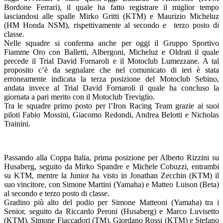
Bordone Ferrari), il quale ha fatto registrare il miglior tempo
lasciandosi alle spalle Mirko Gritti (KTM) e Maurizio Micheluz
(HM Honda NSM), rispettivamente al secondo e terzo posto di
classe.
Nelle squadre si conferma anche per oggi il Gruppo Sportivo
Fiamme Oro con Balletti, Albergoni, Micheluz e Oldrati il quale
precede il Trial David Fornaroli e il Motoclub Lumezzane. A tal
proposito c’è da segnalare che nel comunicato di ieri è stata
erroneamente indicata la terza posizione del Motoclub Sebino,
andata invece al Trial David Fornaroli il quale ha concluso la
giornata a pari merito con il Motoclub Treviglio.
Tra le squadre primo posto per l’Iron Racing Team grazie ai suoi
piloti Fabio Mossini, Giacomo Redondi, Andrea Belotti e Nicholas
Trainini.
Passando alla Coppa Italia, prima posizione per Alberto Rizzini su
Husaberg, seguito da Mirko Spandre e Michele Cobuzzi, entrambi
su KTM, mentre la Junior ha visto in Jonathan Zecchin (KTM) il
suo vincitore, con Simone Martini (Yamaha) e Matteo Luison (Beta)
al secondo e terzo posto di classe.
Gradino più alto del podio per Simone Matteoni (Yamaha) tra i
Senior, seguito da Riccardo Peroni (Husaberg) e Marco Luvisetto
(KTM). Simone Fiaccadori (TM), Giordano Rossi (KTM) e Stefano