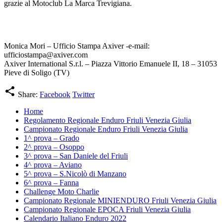
grazie al Motoclub La Marca Trevigiana.
Monica Mori – Ufficio Stampa Axiver -e-mail:
ufficiostampa@axiver.com
Axiver International S.r.l. – Piazza Vittorio Emanuele II, 18 – 31053
Pieve di Soligo (TV)
share
Share:
Facebook
Twitter
Home
Regolamento Regionale Enduro Friuli Venezia Giulia
Campionato Regionale Enduro Friuli Venezia Giulia
1^ prova – Grado
2^ prova – Osoppo
3^ prova – San Daniele del Friuli
4^ prova – Aviano
5^ prova – S.Nicolò di Manzano
6^ prova – Fanna
Challenge Moto Charlie
Campionato Regionale MINIENDURO Friuli Venezia Giulia
Campionato Regionale EPOCA Friuli Venezia Giulia
Calendario Italiano Enduro 2022