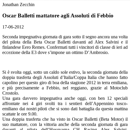
Jonathan Zecchin
Oscar Balletti mattatore agli Assoluti di Febbio
17-06-2012
Seconda impegnativa giornata di gara sotto il segno ancora una volta
del pilota della Beta Oscar Balletti davanti ad Alex Salvini e il
finlandese Eero Remes. Confermati tutti i vincitori di classe di ieri ad
eccezione della E3 dove s’impone un ottimo D’Ambrosio.
Si è svolta oggi, sotto un caldo sole estivo, la seconda giornata della
doppia trasferta degli Assoluti d’Italia/Coppa Italia che hanno fatto
capolino per questo giro di boa della stagione 2012 in terra emiliana,
e più precisamente a Febbio, nel reggiano, grazie al Motoclub
Crostolo.
Una gara davvero impegnativa anche oggi, con ben 12 speciali
affrontate nei 4 giri svolti tra i sentieri dell’Appennino tosco-
emiliano dai nostri piloti che si sono dati battaglia da questa mattina
scattate le ore 9.00.
Una doppia trasferta che ha visto in Oscar Balletti (Beta Motor) il
suo mattatore, con la vittoria anche della seconda giornata di gara
davanti al pilota dell’Husqvarna CH Racing Alex Salvini,