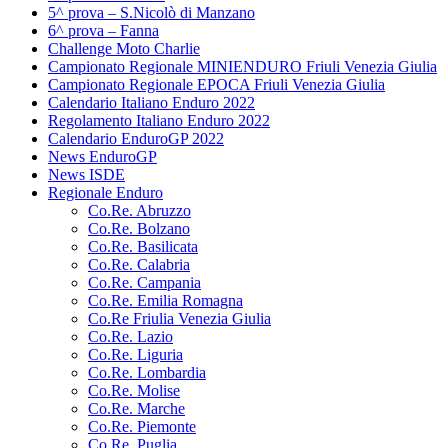
5^ prova – S.Nicolò di Manzano
6^ prova – Fanna
Challenge Moto Charlie
Campionato Regionale MINIENDURO Friuli Venezia Giulia
Campionato Regionale EPOCA Friuli Venezia Giulia
Calendario Italiano Enduro 2022
Regolamento Italiano Enduro 2022
Calendario EnduroGP 2022
News EnduroGP
News ISDE
Regionale Enduro
Co.Re. Abruzzo
Co.Re. Bolzano
Co.Re. Basilicata
Co.Re. Calabria
Co.Re. Campania
Co.Re. Emilia Romagna
Co.Re Friulia Venezia Giulia
Co.Re. Lazio
Co.Re. Liguria
Co.Re. Lombardia
Co.Re. Molise
Co.Re. Marche
Co.Re. Piemonte
Co.Re. Puglia