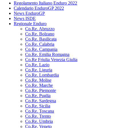
Regolamento Italiano Enduro 2022
Calendario EnduroGP 2022
News EnduroGP
News ISDE
Regionale Enduro
Co.Re. Abruzzo
Co.Re. Bolzano
Co.Re. Basilicata
Co.Re. Calabria
Co.Re. Campania
Co.Re. Emilia Romagna
Co.Re Friulia Venezia Giulia
Co.Re. Lazio
Co.Re. Liguria
Co.Re. Lombardia
Co.Re. Molise
Co.Re. Marche
Co.Re. Piemonte
Co.Re. Puglia
Co.Re. Sardegna
Co.Re. Sicilia
Co.Re. Toscana
Co.Re. Trento
Co.Re. Umbria
Co.Re. Veneto