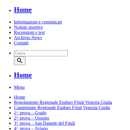
Home
Informazioni e comunicati
Notizie sportive
Recensioni e test
Archivio News
Contatti
search
Home
Menu
Home
Regolamento Regionale Enduro Friuli Venezia Giulia
Campionato Regionale Enduro Friuli Venezia Giulia
1^ prova – Grado
2^ prova – Osoppo
3^ prova – San Daniele del Friuli
4^ prova – Aviano