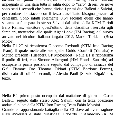
impegnato in una gara tutta in salita dopo lo “zero” di ieri. Se nove
sono stati i secondi che hanno diviso i primi due Balletti e Salvini,
per contare il distacco con il terzo classificato bisogna passare ai
centesimi. Sono infatti solamente 0,64 secondi quelli che hanno
separato a fine gara lo stesso Salvini dal pilota della KTM Farioli
Eero Remes, vincitore quest’ultimo della classifica riservata agli
Stranieri, mettendosi alle spalle Aigar Leok (TM Racing) e il nuovo
arrivato nel tricolore italiano targato 2012, Marko Tarkkala (Beta
Motor).
Nella E1 2T si riconferma Giacomo Redondi (KTM Iron Racing
Team), il quale mette alle sue spalle Guido Conforti (Yamaha) e
Matteo Bresolin (Husaberg GP Motorsport). Nella E1 si riconferma
il podio di ieri, con Simone Albergoni (HM Honda Zanardo) ad
occupare la prima posizione seguito dal compagno di casacca del
G.S. Fiamme Oro Thomas Oldrati (KTM Bordone Ferrari),
distaccato di soli 11 secondi, e Alessio Paoli (Suzuki RigaMoto),
terzo.
Nella E2 primo posto occupato dal mattatore di giornata Oscar
Balletti, seguito dallo stesso Alex Salvini, con la terza posizione
andata al pilota della KTM Iron Racing Team Fabio Mossini.
Grande ed appassionante battaglia nella E3 dove ad avere ragione
sugli avversari è stato quest’oggi Edoardo D’Ambrosio (KTM