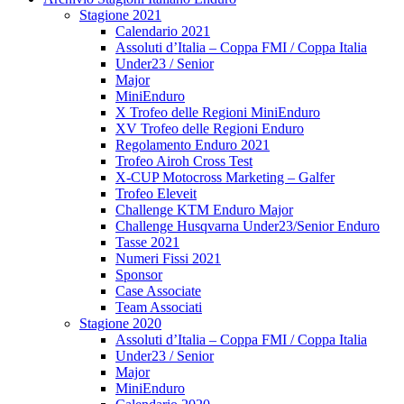
Stagione 2021
Calendario 2021
Assoluti d’Italia – Coppa FMI / Coppa Italia
Under23 / Senior
Major
MiniEnduro
X Trofeo delle Regioni MiniEnduro
XV Trofeo delle Regioni Enduro
Regolamento Enduro 2021
Trofeo Airoh Cross Test
X-CUP Motocross Marketing – Galfer
Trofeo Eleveit
Challenge KTM Enduro Major
Challenge Husqvarna Under23/Senior Enduro
Tasse 2021
Numeri Fissi 2021
Sponsor
Case Associate
Team Associati
Stagione 2020
Assoluti d’Italia – Coppa FMI / Coppa Italia
Under23 / Senior
Major
MiniEnduro