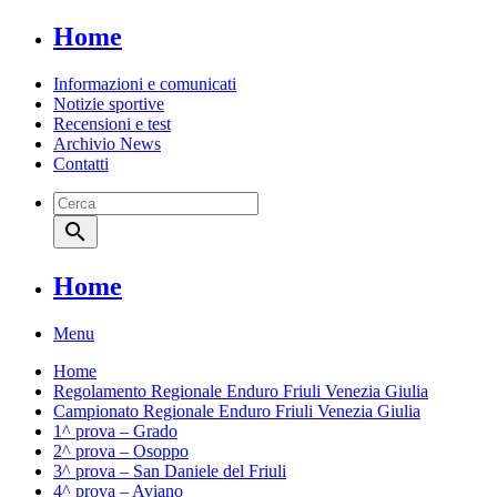
Home
Informazioni e comunicati
Notizie sportive
Recensioni e test
Archivio News
Contatti
search
Home
Menu
Home
Regolamento Regionale Enduro Friuli Venezia Giulia
Campionato Regionale Enduro Friuli Venezia Giulia
1^ prova – Grado
2^ prova – Osoppo
3^ prova – San Daniele del Friuli
4^ prova – Aviano