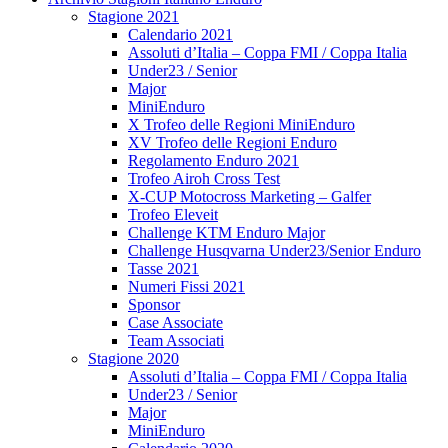
Stagione 2021
Calendario 2021
Assoluti d’Italia – Coppa FMI / Coppa Italia
Under23 / Senior
Major
MiniEnduro
X Trofeo delle Regioni MiniEnduro
XV Trofeo delle Regioni Enduro
Regolamento Enduro 2021
Trofeo Airoh Cross Test
X-CUP Motocross Marketing – Galfer
Trofeo Eleveit
Challenge KTM Enduro Major
Challenge Husqvarna Under23/Senior Enduro
Tasse 2021
Numeri Fissi 2021
Sponsor
Case Associate
Team Associati
Stagione 2020
Assoluti d’Italia – Coppa FMI / Coppa Italia
Under23 / Senior
Major
MiniEnduro