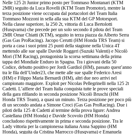
Nelle 125 2t Junior primo posto per Tommaso Montanari (KTM
2MR) seguito da Luca Rovelli (KTM Team Promotor), mentre la
terza posizione viene occupata dal portacolori del Team Italia
Tommaso Mozzoni in sella alla sua KTM del GP Motorsport.
Nella classe superiore, la 250 2t, vittoria di Luca Bertolotti
(Husqvarna) che precede per un solo secondo il pilota del Team
2MR Omar Chiatti (KTM), seguito in terza piazza da Alberto Serra
(Gas Gas ProRacing). Jacopo Cerutti (HM Honda TRS Team) si
porta a casa i suoi primi 25 punti della stagione nella Unica 4T
mettendo alle sue spalle Davide Roggeri (Suzuki Valenti) e Nicolò
Mori (TM Racing), protagonista la scorsa settimana della prima
tappa del Mondiale Enduro in Spagna. Tra i giovani della 50
Codice, debutto positivo per Jordi Gardiol (HM), passato quest’anno
tra le fila dell’Under23, che mette alle sue spalle Federico Aresi
(HM) e Filippo Maria Bernardi (HM), altri due neo arrivi nel
campionato maggiore. Exploit per Nicolas Pellegrinelli nella 125 2t
Cadetti. L’alfiere del Team Italia conquista tutte le prove speciali
della gara rifilando in seconda posizione Nicolò Bruschi (HM
Honda TRS Team), a quasi un minuto. Terza posizione per poco più
di un secondo andata a Simone Croci (Gas Gas ProRacing). Due i
piloti della 125 4t Cadetti al termine della prova ligure: Andrea
Castellana (HM Honda) e Davide Scovolo (HM Honda)
concludono rispettivamente in prima e seconda posizione. Tra le
Lady vittoria per la campionessa italiana Anna Sappino (HM
Honda), seguita da Cristina Marrocco (Husqvarna) e Emanuela