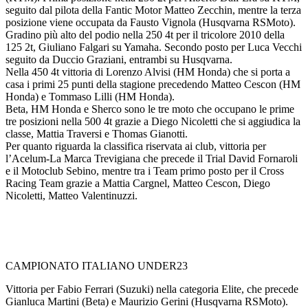
seguito dal pilota della Fantic Motor Matteo Zecchin, mentre la terza
posizione viene occupata da Fausto Vignola (Husqvarna RSMoto).
Gradino più alto del podio nella 250 4t per il tricolore 2010 della
125 2t, Giuliano Falgari su Yamaha. Secondo posto per Luca Vecchi
seguito da Duccio Graziani, entrambi su Husqvarna.
Nella 450 4t vittoria di Lorenzo Alvisi (HM Honda) che si porta a
casa i primi 25 punti della stagione precedendo Matteo Cescon (HM
Honda) e Tommaso Lilli (HM Honda).
Beta, HM Honda e Sherco sono le tre moto che occupano le prime
tre posizioni nella 500 4t grazie a Diego Nicoletti che si aggiudica la
classe, Mattia Traversi e Thomas Gianotti.
Per quanto riguarda la classifica riservata ai club, vittoria per
l’Acelum-La Marca Trevigiana che precede il Trial David Fornaroli
e il Motoclub Sebino, mentre tra i Team primo posto per il Cross
Racing Team grazie a Mattia Cargnel, Matteo Cescon, Diego
Nicoletti, Matteo Valentinuzzi.
CAMPIONATO ITALIANO UNDER23
Vittoria per Fabio Ferrari (Suzuki) nella categoria Elite, che precede
Gianluca Martini (Beta) e Maurizio Gerini (Husqvarna RSMoto).