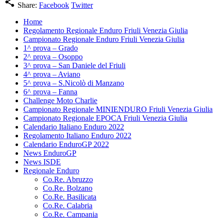
share
Share:
Facebook
Twitter
Home
Regolamento Regionale Enduro Friuli Venezia Giulia
Campionato Regionale Enduro Friuli Venezia Giulia
1^ prova – Grado
2^ prova – Osoppo
3^ prova – San Daniele del Friuli
4^ prova – Aviano
5^ prova – S.Nicolò di Manzano
6^ prova – Fanna
Challenge Moto Charlie
Campionato Regionale MINIENDURO Friuli Venezia Giulia
Campionato Regionale EPOCA Friuli Venezia Giulia
Calendario Italiano Enduro 2022
Regolamento Italiano Enduro 2022
Calendario EnduroGP 2022
News EnduroGP
News ISDE
Regionale Enduro
Co.Re. Abruzzo
Co.Re. Bolzano
Co.Re. Basilicata
Co.Re. Calabria
Co.Re. Campania