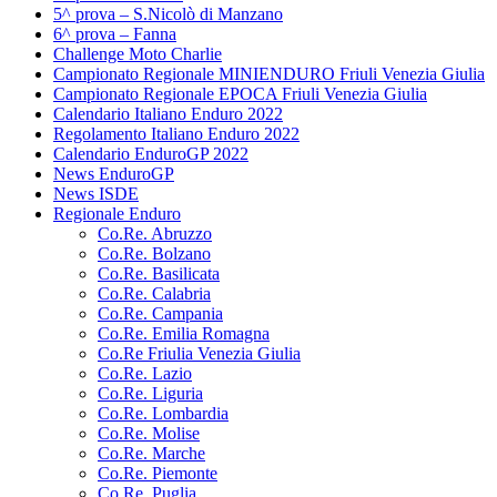
5^ prova – S.Nicolò di Manzano
6^ prova – Fanna
Challenge Moto Charlie
Campionato Regionale MINIENDURO Friuli Venezia Giulia
Campionato Regionale EPOCA Friuli Venezia Giulia
Calendario Italiano Enduro 2022
Regolamento Italiano Enduro 2022
Calendario EnduroGP 2022
News EnduroGP
News ISDE
Regionale Enduro
Co.Re. Abruzzo
Co.Re. Bolzano
Co.Re. Basilicata
Co.Re. Calabria
Co.Re. Campania
Co.Re. Emilia Romagna
Co.Re Friulia Venezia Giulia
Co.Re. Lazio
Co.Re. Liguria
Co.Re. Lombardia
Co.Re. Molise
Co.Re. Marche
Co.Re. Piemonte
Co.Re. Puglia