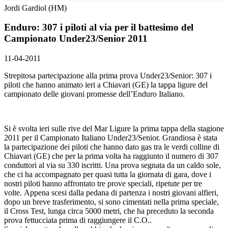
Jordi Gardiol (HM)
Enduro: 307 i piloti al via per il battesimo del
Campionato Under23/Senior 2011
11-04-2011
Strepitosa partecipazione alla prima prova Under23/Senior: 307 i
piloti che hanno animato ieri a Chiavari (GE) la tappa ligure del
campionato delle giovani promesse dell’Enduro Italiano.
Si è svolta ieri sulle rive del Mar Ligure la prima tappa della stagione
2011 per il Campionato Italiano Under23/Senior. Grandiosa è stata
la partecipazione dei piloti che hanno dato gas tra le verdi colline di
Chiavari (GE) che per la prima volta ha raggiunto il numero di 307
conduttori al via su 330 iscritti. Una prova segnata da un caldo sole,
che ci ha accompagnato per quasi tutta la giornata di gara, dove i
nostri piloti hanno affrontato tre prove speciali, ripetute per tre
volte. Appena scesi dalla pedana di partenza i nostri giovani alfieri,
dopo un breve trasferimento, si sono cimentati nella prima speciale,
il Cross Test, lunga circa 5000 metri, che ha preceduto la seconda
prova fettucciata prima di raggiungere il C.O..