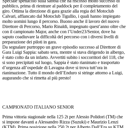
Speciale spettacolo sulla sabbia che ha riscosso molto successo di
pubblico, prima di rientrare al paddock per il completamento del
giro. Ottima la direzione di gara grazie alla regia del Motoclub
Calvari, affiancato dal Motoclub Tigullio, i quali hanno impiegato
molto uomini lungo il percorso. Buono anche il lavoro del nuovo
Direttore di Percorso, Mario Rinaldi, impegnato quest’anno oltre che
con il campionato Major, anche con l’Under23/Senior, dove ha
saputo coadiuvare la difficoltà del percorso con i diversi livelli di
preparazione dei piloti in gara.
Da segnalare purtroppo un grave episodio successo al Direttore di
Gara Luigi Sappia: sabato sera, mentre si stava dirigendo in albergo,
è stato colto da un infarto. Avvertiti subito i soccorritori del 118, che
si sono precipitati sul luogo, Sappia è stato rianimato e trasportato
d’urgenza all’ospedale di Lavagna dove si trova tutt’ora in
rianimazione. Tutto il mondo dell’Enduro si stringe attorno a Luigi,
augurando che si rimetta al più presto!
CAMPIONATO ITALIANO SENIOR
Prima vittoria stagionale nella 125 2t per Alessio Polidori (TM) che
si impone davanti a Alessandro Rizza (Suzuki) e Maurizio Lenzi
(KTM). Prima posizione nella 250 2t per Alberto Dall’Era su KTM,