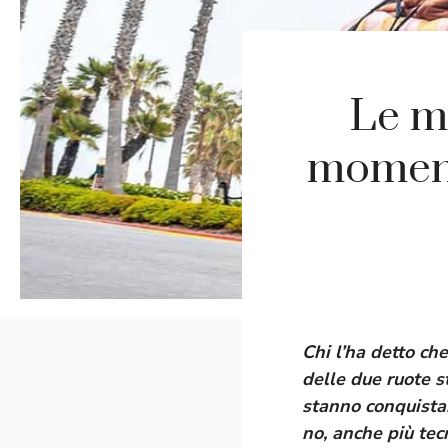
Le m
moment
Chi l’ha detto c
delle due ruote s
stanno conquistand
no, anche più tec