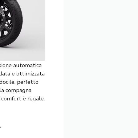
sione automatica
data e ottimizzata
docile, perfetto
è la compagna
 comfort è regale,
A