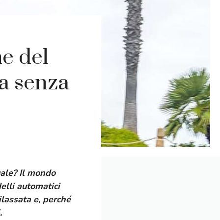
e del
a senza
uale? Il mondo
elli automatici
ilassata e, perché
.