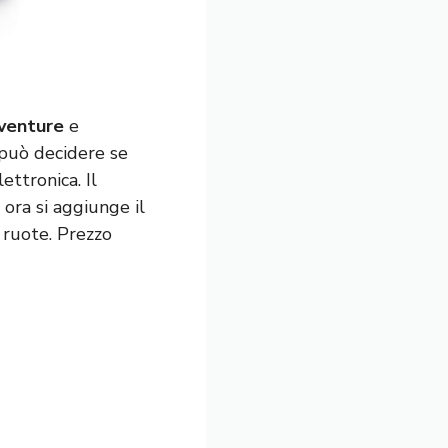
venture
e
 può decidere se
ttronica. Il
 ora si aggiunge il
 ruote. Prezzo