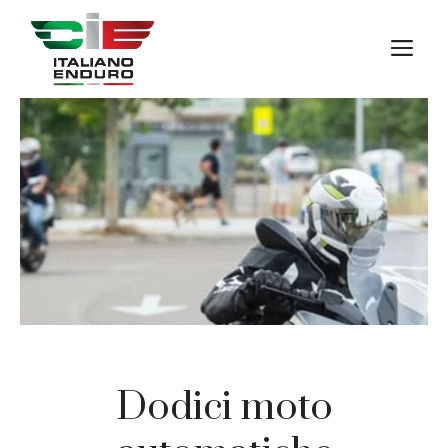
Vai
al
M
contenuto
Dodici moto