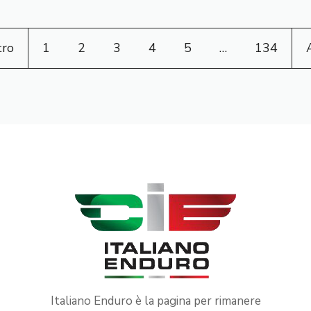
tro
1
2
3
4
5
…
134
Italiano Enduro è la pagina per rimanere