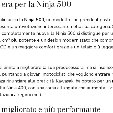
era per la Ninja 500
aki
lancia la
Ninja 500
, un modello che prende il posto
esenta un’evoluzione interessante nella sua categoria.
o completamente nuova, la Ninja 500 si distingue per 
451 cm³ più potente e un design modernizzato che com
CD e un maggiore comfort grazie a un telaio più legg
i limita a migliorare la sua predecessora, ma si inseris
o, puntando a giovani motociclisti che vogliono entrare
za rinunciare alla praticità. Kawasaki ha optato per un
lla Ninja 400, con una corsa allungata che aumenta il
c
tazioni a regimi medi.
migliorato e più performante