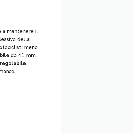
ce a mantenere il
lessivo della
otociclisti meno
bile
da 41 mm,
 regolabile
.
rmance,