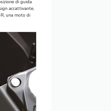
sizione di guida
ign accattivante,
6R, una moto di