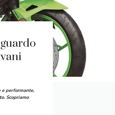
sguardo
ovani
e e performante,
nto. Scopriamo