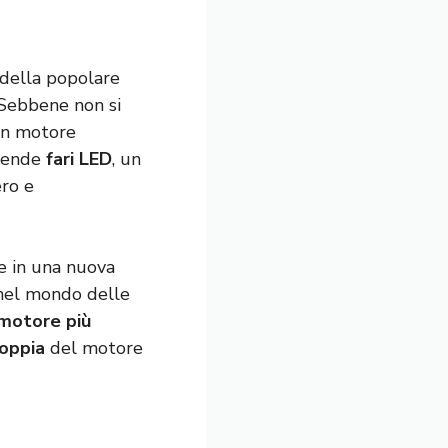
 della popolare
 Sebbene non si
un motore
prende
fari LED
, un
ero e
ce in una nuova
 nel mondo delle
motore più
oppia
del motore