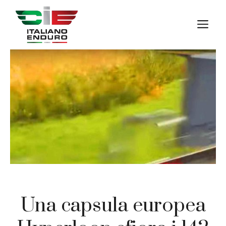
Vai
al
M
contenuto
Una capsula europea