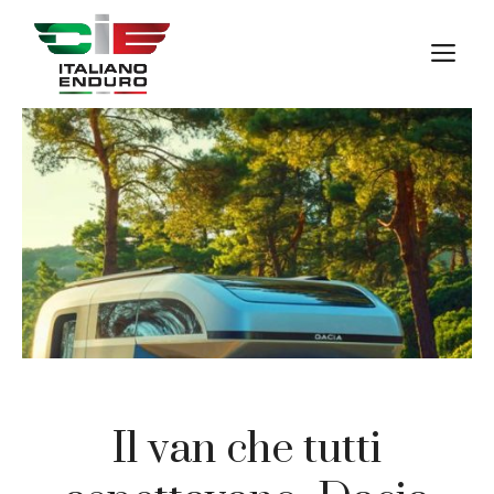
Vai
al
M
contenuto
Il van che tutti