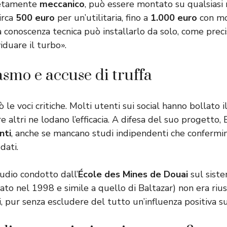
letamente
meccanico
, può essere montato su qualsiasi
irca
500 euro
per un’utilitaria, fino a
1.000 euro
con mo
conoscenza tecnica può installarlo da solo, come precis
iduare il turbo».
asmo e accuse di truffa
e voci critiche. Molti utenti sui social hanno bollato i
e altri ne lodano l’efficacia. A difesa del suo progetto, B
nti
, anche se mancano studi indipendenti che confermi
dati.
dio condotto dall’
École des Mines de Douai
sul sist
ato nel 1998 e simile a quello di Baltazar) non era riu
i, pur senza escludere del tutto un’influenza positiva 