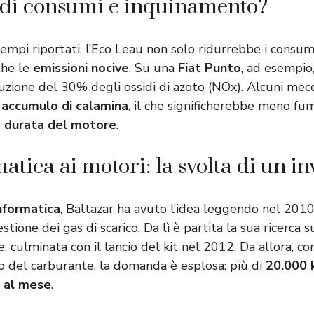
 di consumi e inquinamento?
empi riportati, l’Eco Leau non solo ridurrebbe i consum
che le
emissioni nocive
. Su una
Fiat Punto
, ad esempio
duzione del 30% degli ossidi di azoto (NOx). Alcuni mec
e
accumulo di calamina
, il che significherebbe meno fum
e
durata del motore
.
atica ai motori: la svolta di un i
nformatica
, Baltazar ha avuto l’idea leggendo nel 2010
estione dei gas di scarico. Da lì è partita la sua ricerca s
 culminata con il lancio del kit nel 2012. Da allora, co
zo del carburante, la domanda è esplosa: più di
20.000 k
i al mese
.