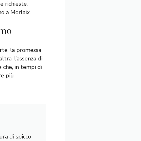
e richieste,
ino a Morlaix.
smo
rte, la promessa
’altra, l’assenza di
è che, in tempi di
re più
ura di spicco