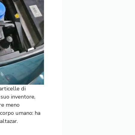
articelle di
 suo inventore,
ere meno
n corpo umano: ha
altazar.