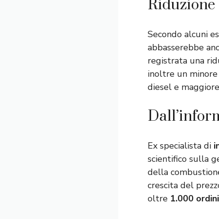
Riduzione
Secondo alcuni es
abbasserebbe an
registrata una ri
inoltre un minor
diesel e maggior
Dall’inform
Ex specialista di
i
scientifico sulla g
della combustione,
crescita del prez
oltre
1.000 ordin