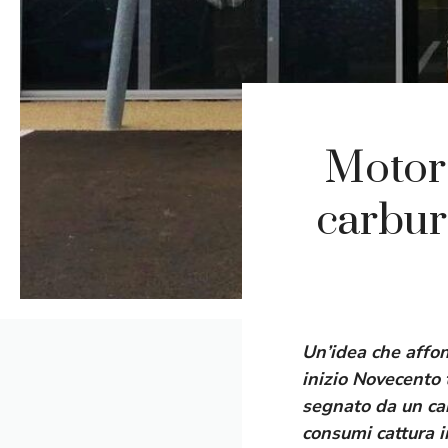
Motore
carbur
Un’idea che affon
inizio Novecento t
segnato da un
ca
consumi cattura i