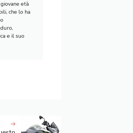
a giovane età
li, che lo ha
mo
nduro,
a e il suo
uesto