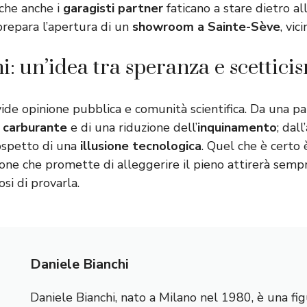
 che anche i
garagisti partner
faticano a stare dietro all
repara l’apertura di un
showroom a Sainte-Sève
, vic
i: un’idea tra speranza e scettici
ide opinione pubblica e comunità scientifica. Da una pa
i carburante
e di una riduzione dell’
inquinamento
; dall
sospetto di una
illusione tecnologica
. Quel che è certo 
zione che promette di alleggerire il pieno attirerà semp
osi di provarla.
Daniele Bianchi
Daniele Bianchi, nato a Milano nel 1980, è una fig