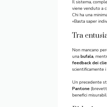
Il sistema, comp
viene venduto a c
Chi ha una minima 
«Basta saper indiv
Tra entusi
Non mancano però l
una
bufala
, mentr
feedback dei clie
scientificamente i 
Un precedente stu
Pantone
(brevett
benefici misurabil