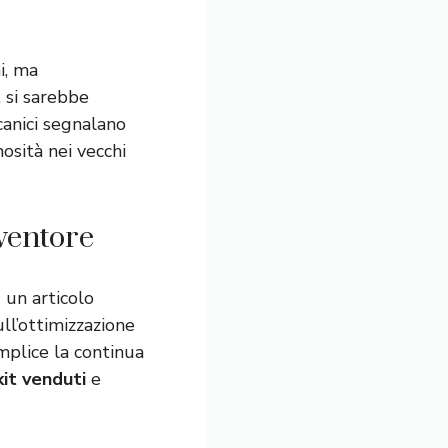
i, ma
, si sarebbe
canici segnalano
osità nei vecchi
nventore
 un articolo
ull’ottimizzazione
mplice la continua
it venduti
e