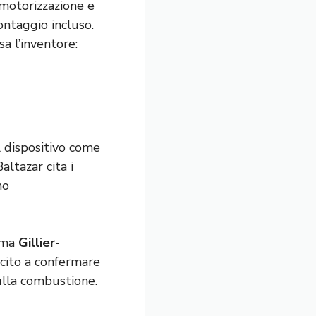
 motorizzazione e
ntaggio incluso.
a l’inventore:
l dispositivo come
altazar cita i
no
ema
Gillier-
scito a confermare
sulla combustione.