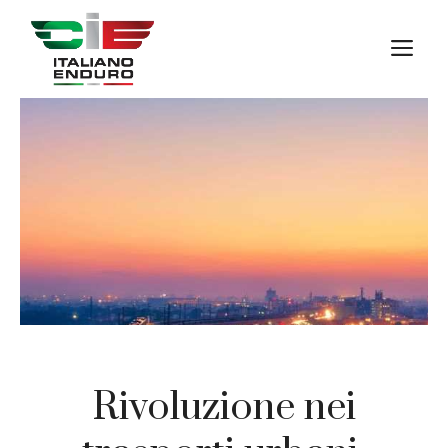
Vai
al
M
contenuto
Rivoluzione nei