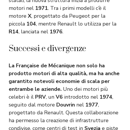
statali, la nuova struttura inizia a produrre
motori nel
1971
. Tra i primi modelli c’è il
motore
X
, progettato da Peugeot per la
piccola
104
, mentre Renault lo utilizza per la
R14
, lanciata nel
1976
.
Successi e divergenze
La Française de Mécanique non solo ha
prodotto motori di alta qualità, ma ha anche
garantito notevoli economie di scala per
entrambe le aziende.
Uno dei motori più
celebri è il
PRV
, un
V6
introdotto nel
1974
,
seguito dal motore
Douvrin
nel
1977
,
progettato da Renault. Questa collaborazione
ha permesso la creazione di infrastrutture
condivise, come centri di test in
Svezia
e piste