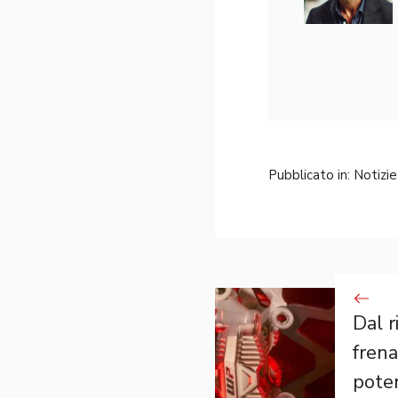
Pubblicato in:
Notizie
Dal r
fren
poten