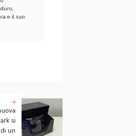
mo
nduro,
a e il suo
 nuova
ark si
 di un