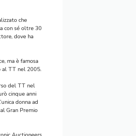
lizzato che
a con sé oltre 30
ttore, dove ha
ice, ma è famosa
o al TT nel 2005.
rso del TT nel
urò cinque anni
l’unica donna ad
 al Gran Premio
onic Auctioneers,