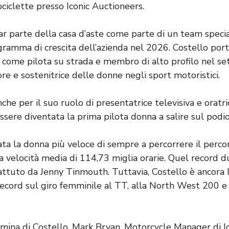
ciclette presso Iconic Auctioneers.
far parte della casa d’aste come parte di un team specia
gramma di crescita dell’azienda nel 2026. Costello port
a come pilota su strada e membro di alto profilo nel se
e e sostenitrice delle donne negli sport motoristici.
che per il suo ruolo di presentatrice televisiva e oratr
ssere diventata la prima pilota donna a salire sul podi
ata la donna più veloce di sempre a percorrere il perco
a velocità media di 114,73 miglia orarie. Quel record d
attuto da Jenny Tinmouth. Tuttavia, Costello è ancora 
record sul giro femminile al TT, alla North West 200 e
mina di Costello, Mark Bryan, Motorcycle Manager di Ic