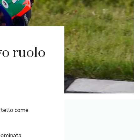
vo ruolo
ostello come
 nominata