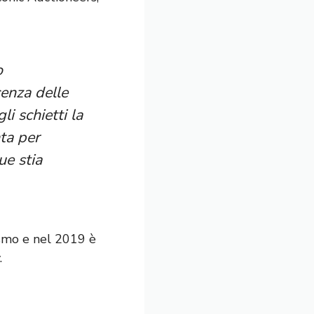
o
cenza delle
i schietti la
nta per
ue stia
ismo e nel 2019 è
.