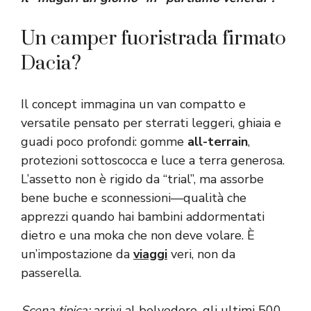
Un camper fuoristrada firmato
Dacia?
Il concept immagina un van compatto e
versatile pensato per sterrati leggeri, ghiaia e
guadi poco profondi: gomme
all-terrain
,
protezioni sottoscocca e luce a terra generosa.
L’assetto non è rigido da “trial”, ma assorbe
bene buche e sconnessioni—qualità che
apprezzi quando hai bambini addormentati
dietro e una moka che non deve volare. È
un’impostazione da
viaggi
veri, non da
passerella.
Scena tipica:
arrivi al belvedere, gli ultimi 500