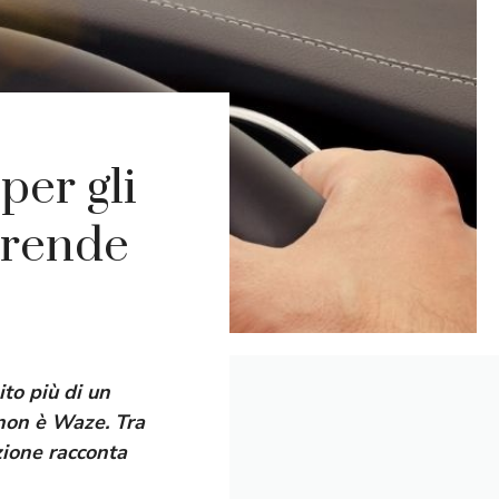
per gli
prende
ito più di un
 non è Waze.
Tra
azione racconta