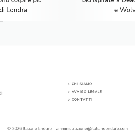
no colpire più
bici ispirate a De
di Londra
e Wolv
CHI SIAMO
di
AVVISO LEGALE
CONTATTI
© 2026
Italiano Enduro
-
amministrazione@italianoenduro.com