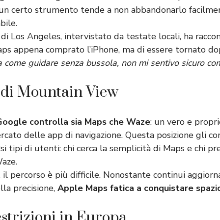
 un certo strumento tende a non abbandonarlo facilme
bile.
i Los Angeles, intervistato da testate locali, ha racco
s appena comprato l’iPhone, ma di essere tornato dop
a come guidare senza bussola, non mi sentivo sicuro c
 di Mountain View
Google controlla sia Maps che Waze
: un vero e propri
cato delle app di navigazione. Questa posizione gli co
i tipi di utenti: chi cerca la semplicità di Maps e chi pr
Waze.
 il percorso è più difficile. Nonostante continui aggior
la precisione,
Apple Maps fatica a conquistare spazi
estrizioni in Europa