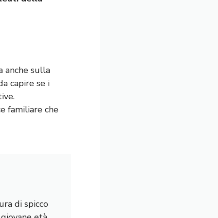
a anche sulla
da capire se i
ive.
ce familiare che
ura di spicco
a giovane età