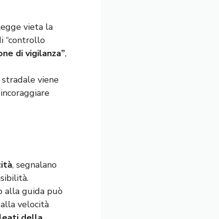
legge vieta la
i “controllo
one di vigilanza”
,
 stradale viene
 incoraggiare
cità
, segnalano
ibilità.
o alla guida può
 alla velocità
leati della