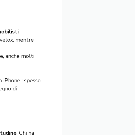
bilisti
ovelox, mentre
e, anche molti
 iPhone : spesso
egno di
itudine
. Chi ha