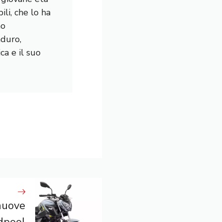
li, che lo ha
mo
nduro,
a e il suo
nuove