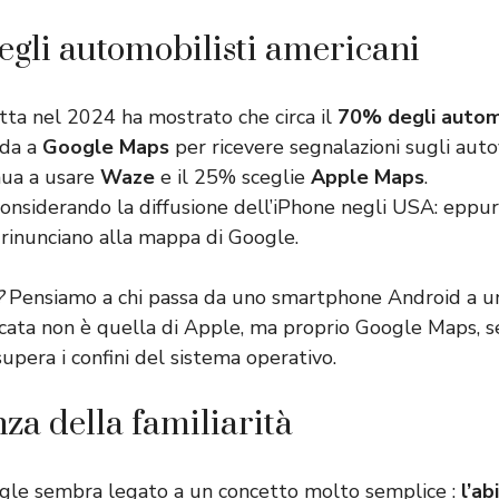
degli automobilisti americani
tta nel 2024 ha mostrato che circa il
70% degli automo
ida a
Google Maps
per ricevere segnalazioni sugli aut
nua a usare
Waze
e il 25% sceglie
Apple Maps
.
considerando la diffusione dell’iPhone negli USA: eppur
rinunciano alla mappa di Google.
?
Pensiamo a chi passa da uno smartphone Android a un
icata non è quella di Apple, ma proprio Google Maps, s
upera i confini del sistema operativo.
za della familiarità
ogle sembra legato a un concetto molto semplice :
l’ab