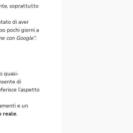
nte, soprattutto
ntato di aver
o pochi giorni a
ome con Google”
.
o quasi-
nsente di
eferisce l’aspetto
namenti e un
o reale
.