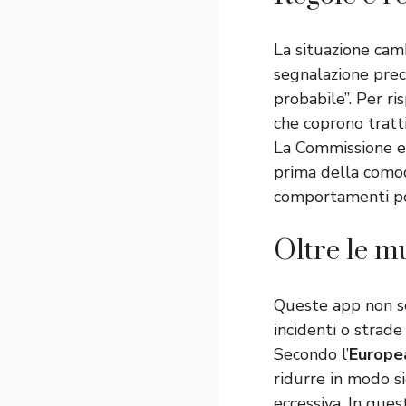
La situazione cam
segnalazione preci
probabile”. Per r
che coprono tratt
La Commissione eu
prima della comodi
comportamenti po
Oltre le mu
Queste app non se
incidenti o strade
Secondo l’
Europe
ridurre in modo sig
eccessiva. In que