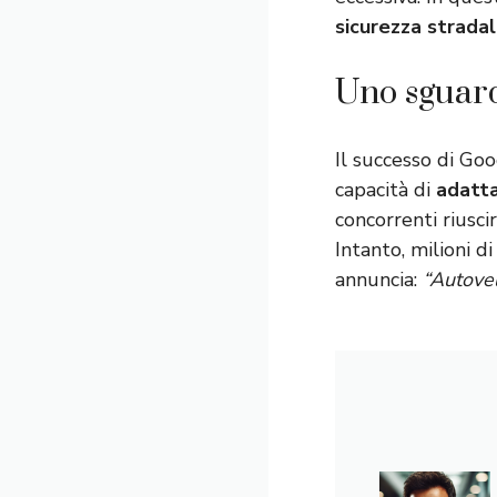
sicurezza strada
Uno sguard
Il successo di Go
capacità di
adatta
concorrenti riusci
Intanto, milioni d
annuncia:
“Autovel