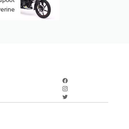
adpool
erine