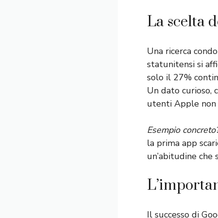
La scelta 
Una ricerca condo
statunitensi si aff
solo il 27% conti
Un dato curioso, 
utenti Apple non 
Esempio concreto
la prima app scar
un’abitudine che s
L’importan
Il successo di Go