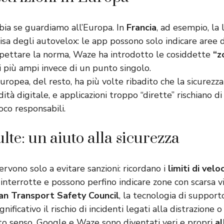
bia se guardiamo all’Europa. In
Francia
, ad esempio, la 
sa degli autovelox: le app possono solo indicare aree d
ispettare la norma, Waze ha introdotto le cosiddette
“z
i più ampi invece di un punto singolo.
ropea, del resto, ha più volte ribadito che la sicurezza
tà digitale, e applicazioni troppo “dirette” rischiano di
co responsabili.
lte: un aiuto alla sicurezza
rvono solo a evitare sanzioni: ricordano i
limiti di velo
 interrotte e possono perfino indicare zone con scarsa vis
an Transport Safety Council
, la tecnologia di support
nificativo il rischio di incidenti legati alla distrazione o
sto senso, Google e Waze sono diventati veri e propri
al