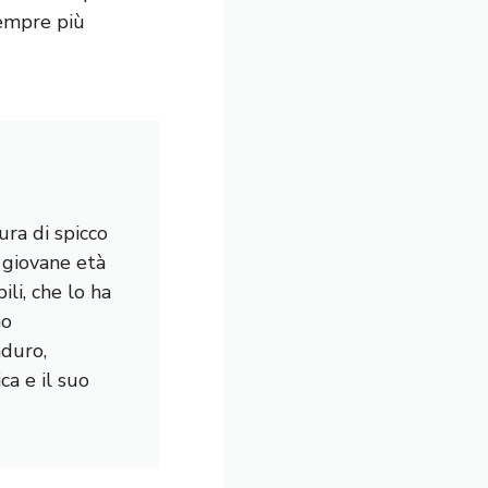
empre più
ura di spicco
a giovane età
li, che lo ha
mo
nduro,
a e il suo