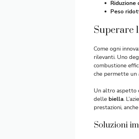
Riduzione 
Peso rido
Superare l
Come ogni innovaz
rilevanti. Uno deg
combustione effic
che permette un af
Un altro aspetto c
delle
biella
. L’az
prestazioni, anche
Soluzioni i