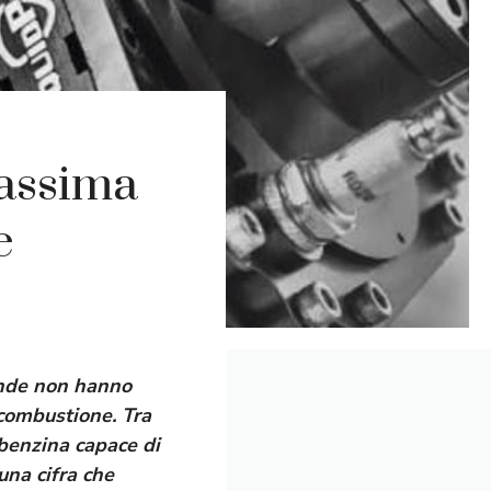
massima
e
iende non hanno
 combustione. Tra
 benzina capace di
na cifra che