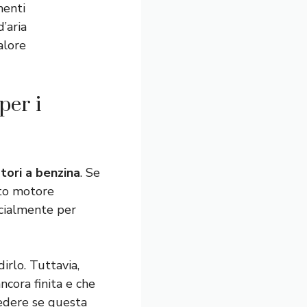
nenti
d’aria
alore
per i
tori a benzina
. Se
to motore
ecialmente per
irlo. Tuttavia,
cora finita e che
edere se questa