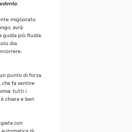
cedente.
ente migliorato.
ungo, avrà
 guida più fluida.
olo dia
rcorrere,
 un punto di forza.
 che fa sentire
mia: tutti i
 è chiara e ben
giata con
a automatica di