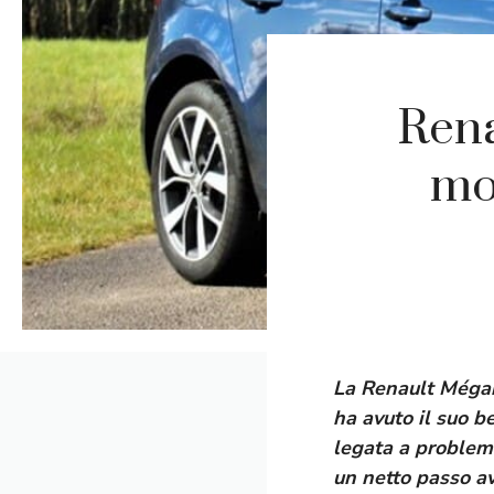
Rena
mo
La Renault Mégan
ha avuto il suo b
legata a problemi
un netto passo av