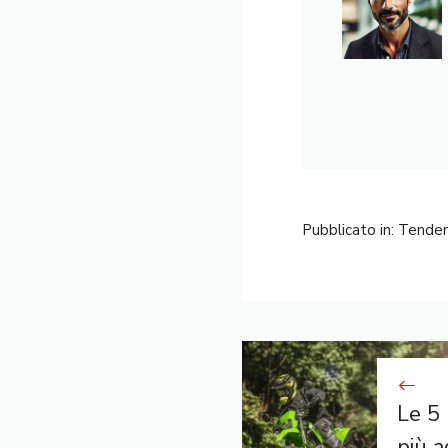
Pubblicato in:
Tende
Le 5
più a