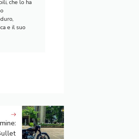
li, che lo ha
mo
nduro,
a e il suo
rmine:
Bullet