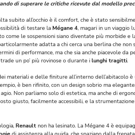
rcando di superare le critiche ricevute dal modello pre
ta subito all’occhio è il comfort, che è stato sensibilm
ssibilità di testare la
Mégane 4
, magari in un viaggio l
o come le sospensioni siano diventate più morbide e la
articolarmente adatta a chi cerca una berlina che non s
termini di performance, ma che sia anche piacevole da pe
trade un po’ più rovinose o durante i
lunghi tragitti
.
ei materiali e delle finiture all’interno dell’abitacolo è
sempio, è ben rifinito, con un design sobrio ma elegante,
 agio. Non parliamo solo di estetica, ma anche di ergono
sto giusto, facilmente accessibili, e la strumentazione
ologia,
Renault
non ha lesinato. La Mégane 4 è equipag
ogie
di assistenza alla guida, che spaziano dalla frenat