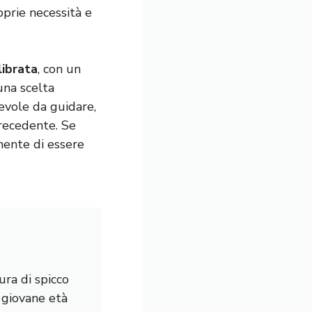
oprie necessità e
librata
, con un
una scelta
evole da guidare,
precedente. Se
mente di essere
ura di spicco
a giovane età