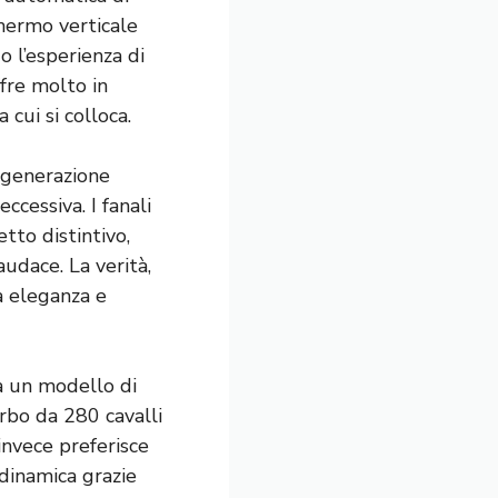
chermo verticale
o l’esperienza di
fre molto in
 cui si colloca.
a generazione
ccessiva. I fanali
etto distintivo,
udace. La verità,
a eleganza e
ta un modello di
rbo da 280 cavalli
 invece preferisce
 dinamica grazie