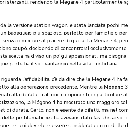
iori sterzanti, rendendo la Mégane 4 particolarmente a
da la versione station wagon, è stata lanciata pochi me
 un bagagliaio più spazioso, perfetto per famiglie o per 
 senza rinunciare al piacere di guida. La Mégane 4, per
ione coupé, decidendo di concentrarsi esclusivamente 
sta scelta ha diviso un po’ gli appassionati, ma bisogn
nque porte ha il suo vantaggio nella vita quotidiana.
 riguarda l’affidabilità, c’è da dire che la Mégane 4 ha 
etto alla generazione precedente. Mentre la
Mégane 3
gati alla durata di alcune componenti, in particolare al
matizzazione, la Mégane 4 ha mostrato una maggiore soli
test di durata. Certo, non è esente da difetti, ma nel c
e delle problematiche che avevano dato fastidio ai suoi
gione per cui dovrebbe essere considerata un modello d