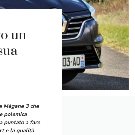
ro un
sua
na Mégane 3 che
he polemica
a puntato a fare
t e la qualità