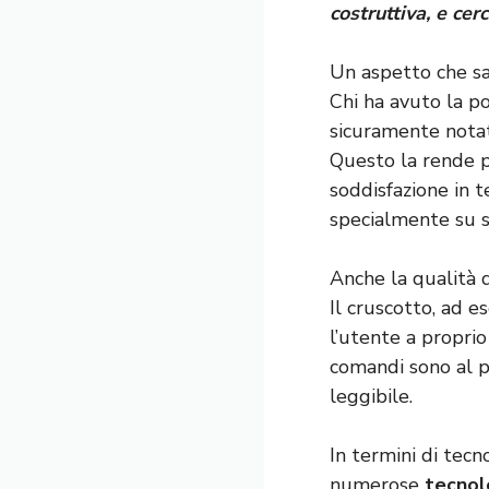
costruttiva, e ce
Un aspetto che sal
Chi ha avuto la po
sicuramente notat
Questo la rende p
soddisfazione in 
specialmente su s
Anche la qualità d
Il cruscotto, ad e
l’utente a proprio
comandi sono al po
leggibile.
In termini di tecn
numerose
tecnol