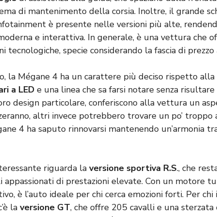
ema di mantenimento della corsia. Inoltre, il grande s
infotainment è presente nelle versioni più alte, rendend
moderna e interattiva. In generale, è una vettura che of
ni tecnologiche, specie considerando la fascia di prezzo a
co, la Mégane 4 ha un carattere più deciso rispetto all
ari a
LED
e una linea che sa farsi notare senza risultare e
 loro design particolare, conferiscono alla vettura un asp
eranno, altri invece potrebbero trovare un po’ troppo a
gane 4 ha saputo rinnovarsi mantenendo un’armonia tr
teressante riguarda la
versione sportiva R.S
., che res
li appassionati di prestazioni elevate. Con un motore tu
ivo, è l’auto ideale per chi cerca emozioni forti. Per chi
c’è la
versione GT
, che offre 205 cavalli e una sterzata