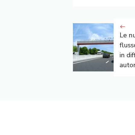
Le n
fluss
in dif
autom