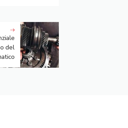
ziale
io del
atico