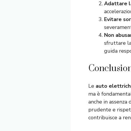
Adattare la
accelerazion
Evitare sor
severament
Non abusar
sfruttare l
guida respo
Conclusio
Le
auto elettric
ma è fondamentale
anche in assenza 
prudente e rispet
contribuisce a ren