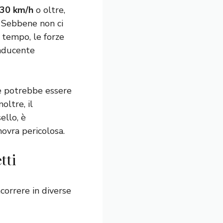
130 km/h
o oltre,
i. Sebbene non ci
o tempo, le forze
onducente
e potrebbe essere
oltre, il
ello, è
ovra pericolosa.
tti
correre in diverse