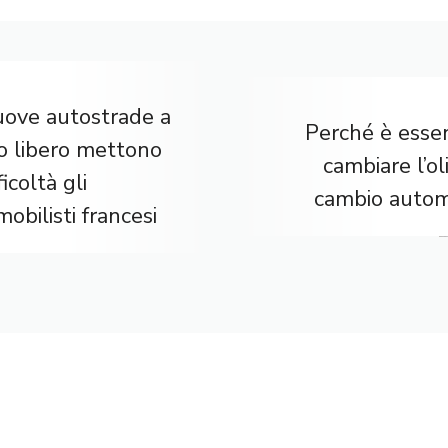
uove autostrade a
Perché è essen
o libero mettono
cambiare l’ol
ficoltà gli
cambio autom
obilisti francesi