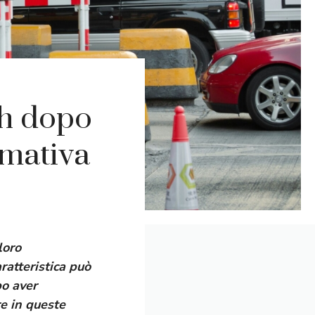
/h dopo
rmativa
loro
ratteristica può
po aver
re in queste