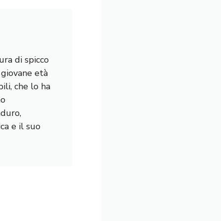
ura di spicco
a giovane età
li, che lo ha
mo
nduro,
a e il suo