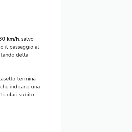
30 km/h
, salvo
o il passaggio al
ttando della
 casello termina
 che indicano una
rticolari subito