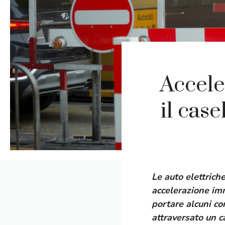
Accele
il cas
Le auto elettrich
accelerazione imm
portare alcuni c
attraversato un c