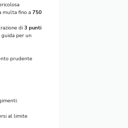
ericolosa
a multa fino a
750
trazione di
3 punti
i guida per un
ento prudente
gimenti:
rsi al limite