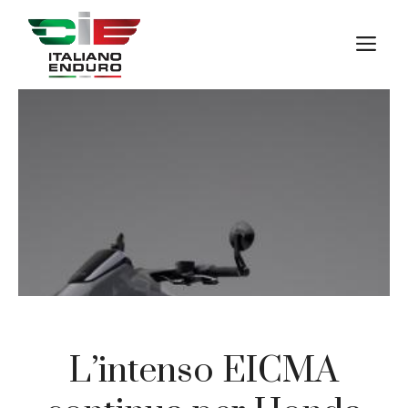
Vai
al
M
contenuto
L’intenso EICMA