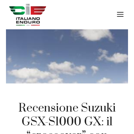
Vai
al
M
contenuto
Recensione Suzuki
GSX-S1000 GX: il