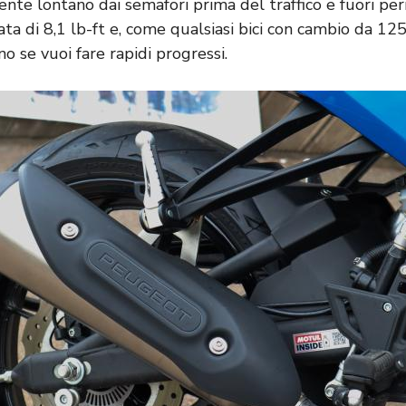
ente lontano dai semafori prima del traffico e fuori per
ta di 8,1 lb-ft e, come qualsiasi bici con cambio da 125 c
no se vuoi fare rapidi progressi.