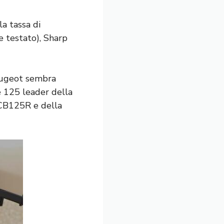
a tassa di
e testato), Sharp
Peugeot sembra
 125 leader della
 CB125R e della