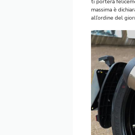
ti porterà felicem
massima è dichiara
all’ordine del gior