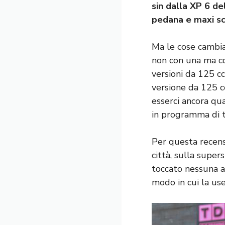
sin dalla XP 6 de
pedana e maxi sc
Ma le cose cambi
non con una ma c
versioni da 125 c
versione da 125 c
esserci ancora qu
in programma di t
Per questa recens
città, sulla supe
toccato nessuna 
modo in cui la us