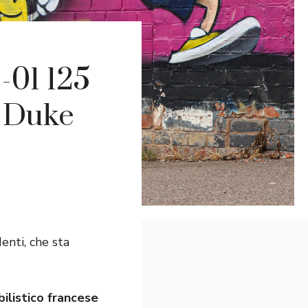
-01 125
a Duke
enti, che sta
ilistico francese