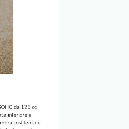
 SOHC da 125 cc.
te inferiore a
embra così lento e