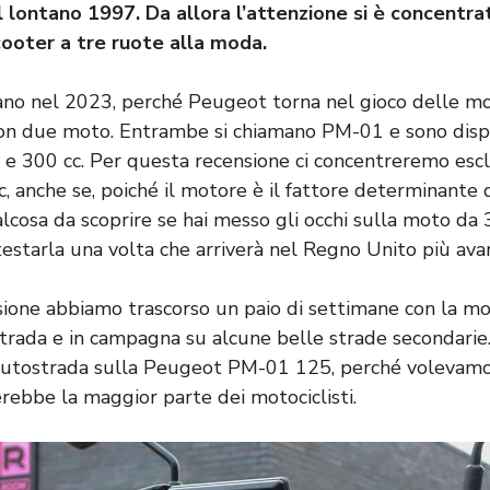
l lontano 1997. Da allora l’attenzione si è concentra
ooter a tre ruote alla moda.
ano nel 2023, perché Peugeot torna nel gioco delle mo
on due moto. Entrambe si chiamano PM-01 e sono dispo
c e 300 cc. Per questa recensione ci concentreremo esc
c, anche se, poiché il motore è il fattore determinante
alcosa da scoprire se hai messo gli occhi sulla moto da
estarla una volta che arriverà nel Regno Unito più ava
ione abbiamo trascorso un paio di settimane con la mo
rstrada e in campagna su alcune belle strade secondari
autostrada sulla Peugeot PM-01 125, perché volevamo 
erebbe la maggior parte dei motociclisti.