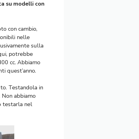
ta su modelli con
to con cambio,
nibili nelle
lusivamente sulla
 qui, potrebbe
 300 cc. Abbiamo
nti quest’anno.
to. Testandola in
e. Non abbiamo
testarla nel