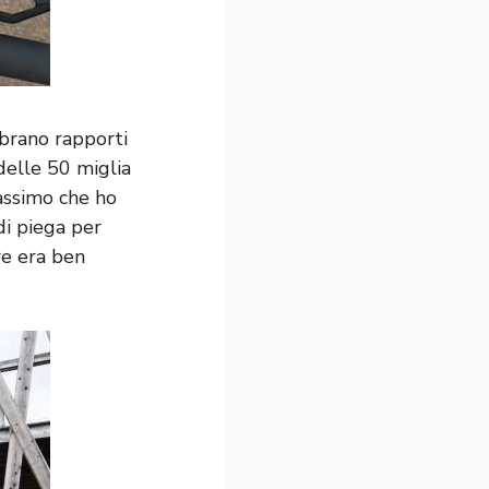
mbrano rapporti
 delle 50 miglia
assimo che ho
di piega per
re era ben