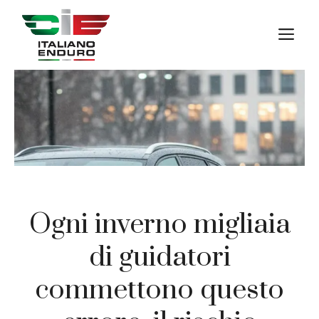
Vai
al
M
contenuto
Ogni inverno migliaia
di guidatori
commettono questo