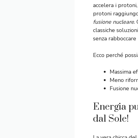
accelera i protoni,
protoni raggiungo
fusione nucleare
.
classiche soluzion
senza rabboccare i
Ecco perché possi
Massima effi
Meno riforn
Fusione nuc
Energia pu
dal Sole!
La vera chicca de