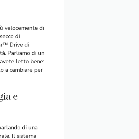
più velocemente di
secco di
ar™ Drive di
tà. Parliamo di un
(avete letto bene:
ato a cambiare per
gia e
parlando di una
ale. Il sistema