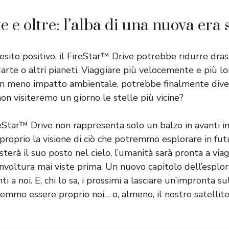
 e oltre: l’alba di una nuova era 
 esito positivo, il FireStar™ Drive potrebbe ridurre dra
arte o altri pianeti. Viaggiare più velocemente e più l
con meno impatto ambientale, potrebbe finalmente dive
on visiteremo un giorno le stelle più vicine?
FireStar™ Drive non rappresenta solo un balzo in avanti in
ve proprio la visione di ciò che potremmo esplorare in fu
terà il suo posto nel cielo, l’umanità sarà pronta a via
involtura mai viste prima. Un nuovo capitolo dell’esplor
i a noi. E, chi lo sa, i prossimi a lasciare un’impronta su
emmo essere proprio noi… o, almeno, il nostro satellite