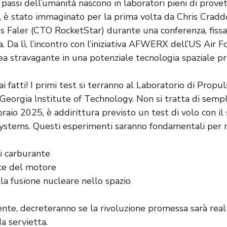
 passi dell’umanità nascono in laboratori pieni di provet
, è stato immaginato per la prima volta da Chris Crad
 Faler (CTO RocketStar) durante una conferenza, fiss
. Da lì, l’incontro con l’iniziativa AFWERX dell’US Air F
ea stravagante in una potenziale tecnologia spaziale pro
ai fatti! I primi test si terranno al Laboratorio di Propu
Georgia Institute of Technology. Non si tratta di sempl
braio 2025, è addirittura previsto un test di volo con il
ystems. Questi esperimenti saranno fondamentali per 
 carburante
ce del motore
la fusione nucleare nello spazio
mente, decreteranno se la rivoluzione promessa sarà rea
a servietta.