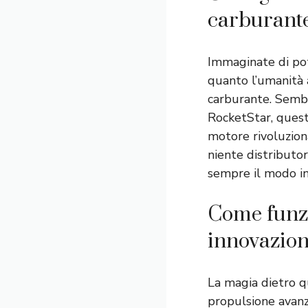
carburant
Immaginate di pot
quanto l’umanità a
carburante. Sembr
RocketStar, questo
motore rivoluzion
niente distributor
sempre il modo in
Come funzi
innovazione
La magia dietro q
propulsione avanz