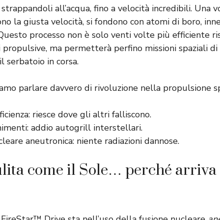
 strappandoli all’acqua, fino a velocità incredibili. Una 
no la giusta velocità, si fondono con atomi di boro, inn
 Questo processo non è solo venti volte più efficiente ri
i propulsive, ma permetterà perfino missioni spaziali d
l serbatoio in corsa.
amo parlare davvero di rivoluzione nella propulsione sp
cienza: riesce dove gli altri falliscono.
imenti: addio autogrill interstellari.
leare aneutronica: niente radiazioni dannose.
lita come il Sole… perché arriva
l FireStar™ Drive sta nell’uso della fusione nucleare
an