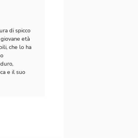
ura di spicco
a giovane età
li, che lo ha
mo
nduro,
a e il suo