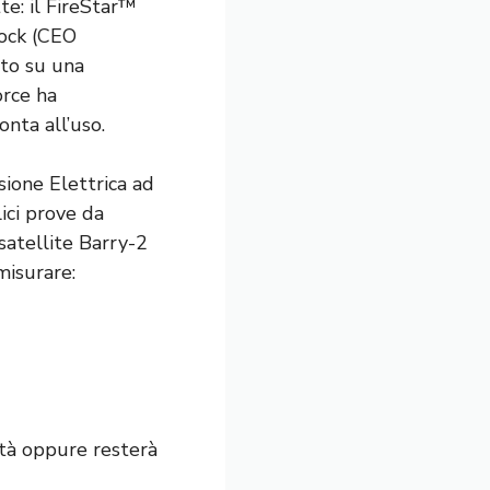
te: il FireStar™
dock (CEO
ato su una
orce ha
nta all’uso.
lsione Elettrica ad
ici prove da
 satellite Barry-2
misurare:
ltà oppure resterà