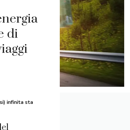
 energia
e di
iaggi
i) infinita sta
del