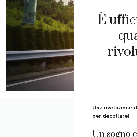
È uffic
qua
rivo
Una rivoluzione d
per decollare!
Un sogno ch