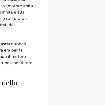
uesto motore imita
nfinita e alla
iene catturata e
miti dei
scia dubbi: il
a era per la
ende il motore
, noti per il loro
 nello