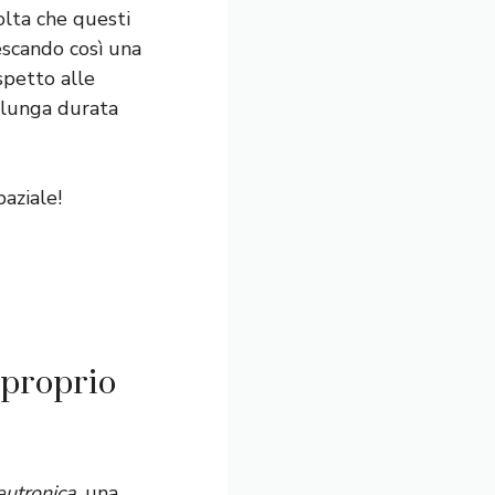
volta che questi
escando così una
spetto alle
i lunga durata
aziale!
 proprio
eutronica
, una