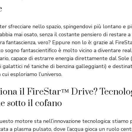
e
er sfrecciare nello spazio, spingendovi più lontano e 
bbia mai osato, senza il costante pensiero di restare a 
a fantascienza, vero? Eppure non lo è: grazie al FireSt
 sogno fantascientifico è molto vicino a diventare real
ario, capace di estrarre energia direttamente dal Sole 
i galattici né taniche di benzina galleggianti) e destin
 cui esploriamo l’universo.
ona il FireStar™ Drive? Tecnolo
 sotto il cofano
uesto motore sta nell’innovazione tecnologica: stiamo 
ata a plasma pulsato, dove l’acqua gioca un ruolo centr