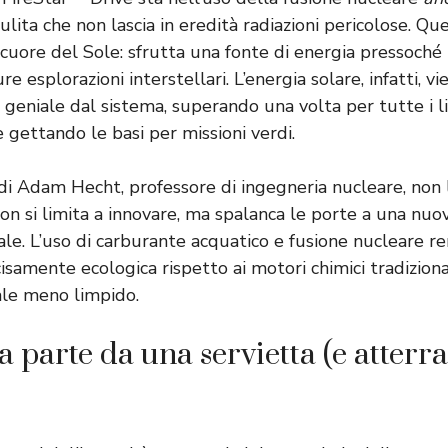
ulita che non lascia in eredità radiazioni pericolose. Q
 cuore del Sole: sfrutta una fonte di energia pressoché i
e esplorazioni interstellari. L’energia solare, infatti, v
 geniale dal sistema, superando una volta per tutte i li
 e gettando le basi per missioni verdi.
di Adam Hecht, professore di ingegneria nucleare, non la
on si limita a innovare, ma spalanca le porte a una nuov
ale. L’uso di carburante acquatico e fusione nucleare r
isamente ecologica rispetto ai motori chimici tradizionali
le meno limpido.
 parte da una servietta (e atterra