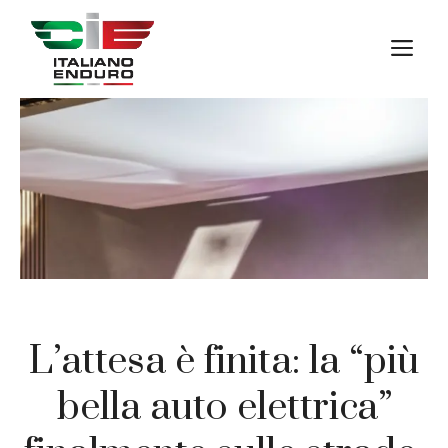
Vai
al
M
contenuto
L’attesa è finita: la “più
bella auto elettrica”