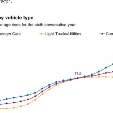
iaggi”
.