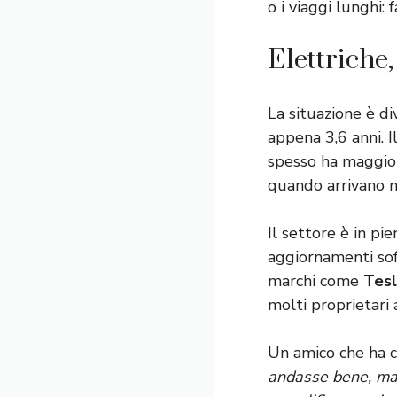
o i viaggi lunghi:
Elettriche,
La situazione è di
appena 3,6 anni. Il
spesso ha maggior
quando arrivano n
Il settore è in pie
aggiornamenti sof
marchi come
Tes
molti proprietari
Un amico che ha c
andasse bene, ma 