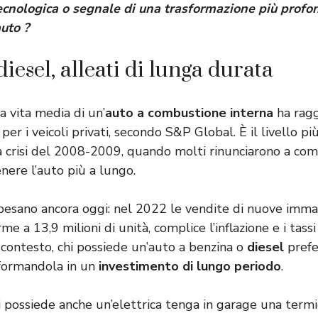
cnologica o segnale di una trasformazione più profo
auto ?
iesel, alleati di lunga durata
la vita media di un’
auto a combustione interna
ha ragg
per i veicoli privati, secondo S&P Global. È il livello pi
a crisi del 2008-2009, quando molti rinunciarono a co
nere l’auto più a lungo.
pesano ancora oggi: nel 2022 le vendite di nuove immat
me a 13,9 milioni di unità, complice l’inflazione e i tassi
 contesto, chi possiede un’auto a benzina o
diesel
prefe
asformandola in un
investimento di lungo periodo
.
i possiede anche un’elettrica tenga in garage una termi