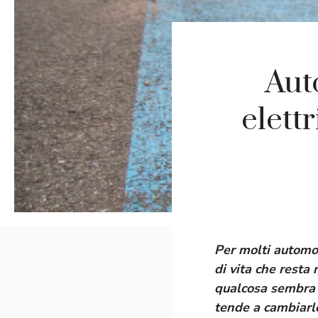
Aut
elett
Per molti automob
di vita che resta 
qualcosa sembra e
tende a cambiarlo