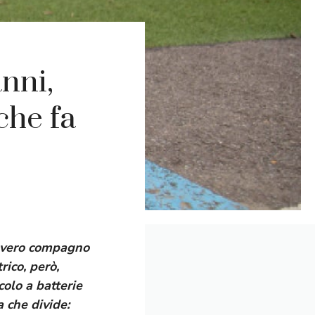
nni,
che fa
n vero compagno
rico, però,
olo a batterie
 che divide: