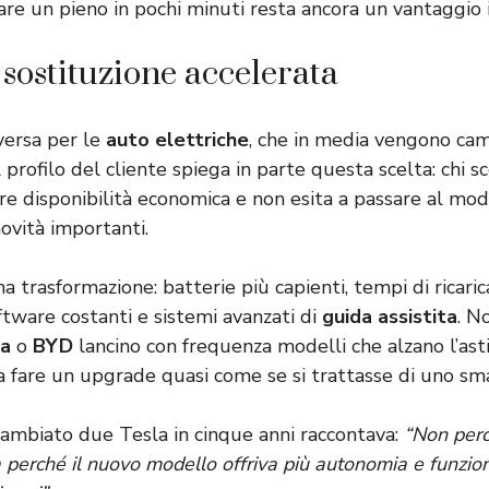
 fare un pieno in pochi minuti resta ancora un vantaggio 
 sostituzione accelerata
versa per le
auto elettriche
, che in media vengono ca
 profilo del cliente spiega in parte questa scelta: chi sc
e disponibilità economica e non esita a passare al mod
ovità importanti.
na trasformazione: batterie più capienti, tempi di ricarica
tware costanti e sistemi avanzati di
guida assistita
. N
la
o
BYD
lancino con frequenza modelli che alzano l’ast
 a fare un upgrade quasi come se si trattasse di uno s
ambiato due Tesla in cinque anni raccontava:
“Non perc
perché il nuovo modello offriva più autonomia e funzion