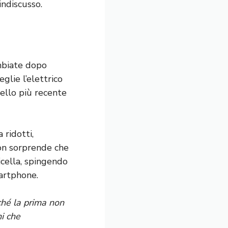
indiscusso.
mbiate dopo
eglie l’elettrico
ello più recente
 ridotti,
on sorprende che
icella, spingendo
martphone.
hé la prima non
i che