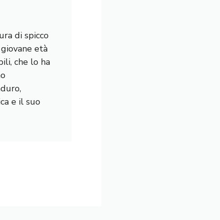
ura di spicco
a giovane età
li, che lo ha
mo
nduro,
a e il suo