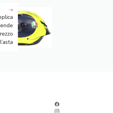
eplica
vende
rezzo
l’asta