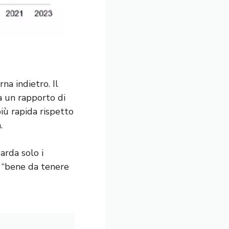
na indietro. Il
a un rapporto di
più rapida rispetto
.
uarda solo i
o “bene da tenere