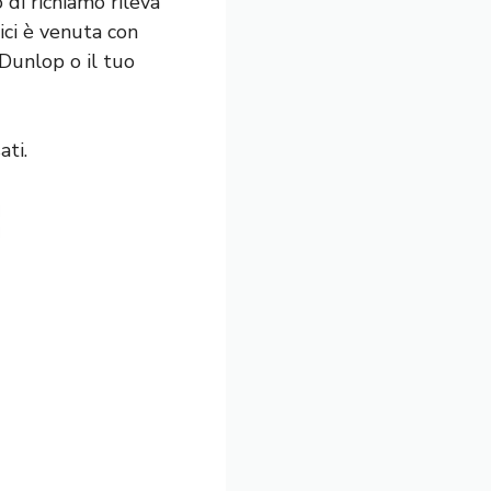
 di richiamo rileva
bici è venuta con
Dunlop o il tuo
ati.