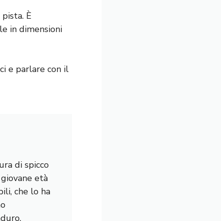
pista. È
le in dimensioni
i e parlare con il
ura di spicco
a giovane età
li, che lo ha
mo
nduro,