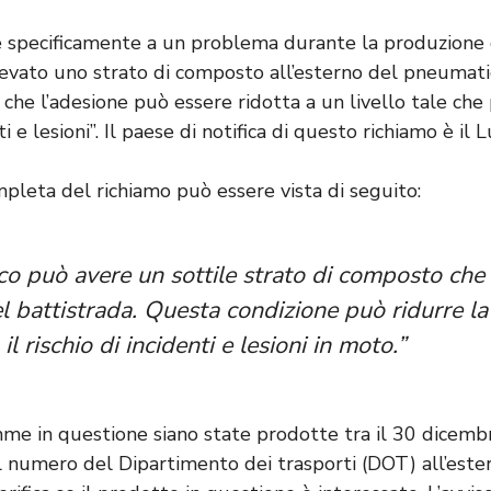
sce specificamente a un problema durante la produzione d
evato uno strato di composto all’esterno del pneumatico
 che l’adesione può essere ridotta a un livello tale ch
nti e lesioni”. Il paese di notifica di questo richiamo è i
mpleta del richiamo può essere vista di seguito:
co può avere un sottile strato di composto che 
el battistrada. Questa condizione può ridurre la
 rischio di incidenti e lesioni in moto.”
mme in questione siano state prodotte tra il 30 dicemb
il numero del Dipartimento dei trasporti (DOT) all’este