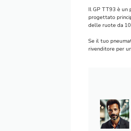
Il GP TT93 è un p
progettato princip
delle ruote da 10 
Se il tuo pneumati
rivenditore per u