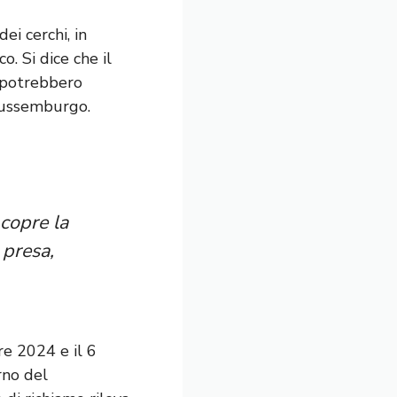
ei cerchi, in
. Si dice che il
e potrebbero
l Lussemburgo.
copre la
 presa,
re 2024 e il 6
rno del