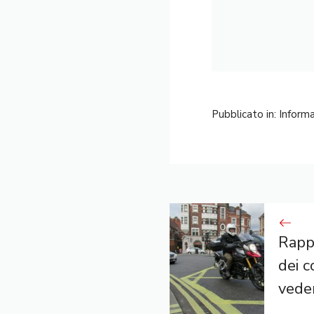
Pubblicato in:
Informa
Rappo
dei c
veder