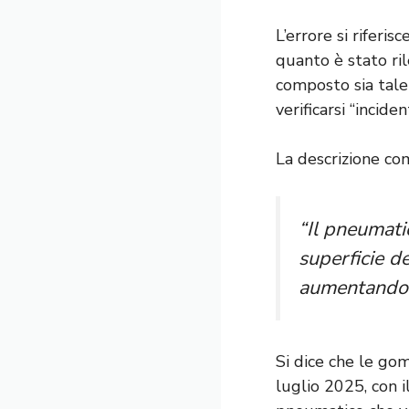
L’errore si riferi
quanto è stato ril
composto sia tale
verificarsi “incide
La descrizione co
“Il pneumati
superficie d
aumentando il
Si dice che le go
luglio 2025, con 