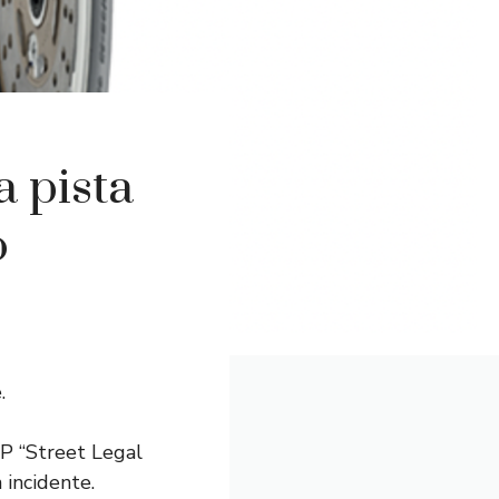
 pista
o
.
P “Street Legal
 incidente.