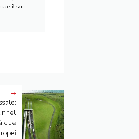
a e il suo
ssale:
unnel
à due
uropei