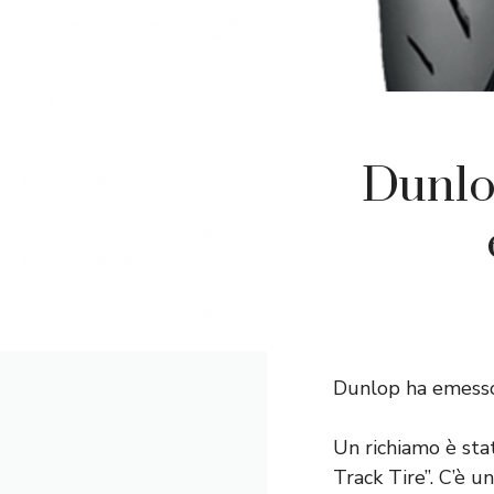
Dunlo
Dunlop ha emesso
Un richiamo è st
Track Tire”. C’è 