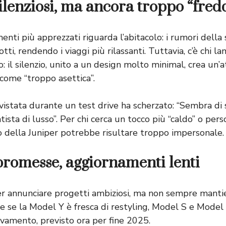
silenziosi, ma ancora troppo “fred
nti più apprezzati riguarda l’abitacolo: i rumori della 
ti, rendendo i viaggi più rilassanti. Tuttavia, c’è chi l
 il silenzio, unito a un design molto minimal, crea un’
 come “troppo asettica”.
vistata durante un test drive ha scherzato: “Sembra di s
tista di lusso”. Per chi cerca un tocco più “caldo” o pers
o della Juniper potrebbe risultare troppo impersonale.
promesse, aggiornamenti lenti
r annunciare progetti ambiziosi, ma non sempre manti
e se la Model Y è fresca di restyling, Model S e Model
ovamento, previsto ora per fine 2025.