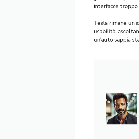
interfacce troppo 
Tesla rimane un’i
usabilità, ascolta
un’auto sappia sta