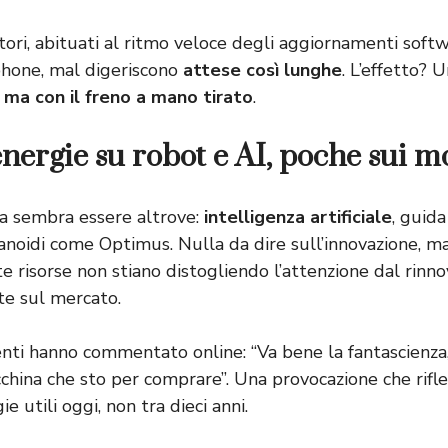
tori, abituati al ritmo veloce degli aggiornamenti softw
phone, mal digeriscono
attese così lunghe
. L’effetto? 
 ma con il freno a mano tirato
.
nergie su robot e AI, poche sui m
sla sembra essere altrove:
intelligenza artificiale
, guid
noidi come Optimus. Nulla da dire sull’innovazione, ma
e risorse non stiano distogliendo l’attenzione dal rin
te sul mercato.
enti hanno commentato online: “Va bene la fantascienz
china che sto per comprare”. Una provocazione che rifl
e utili oggi, non tra dieci anni.