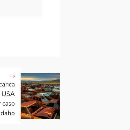
carica
i USA
 caso
’Idaho