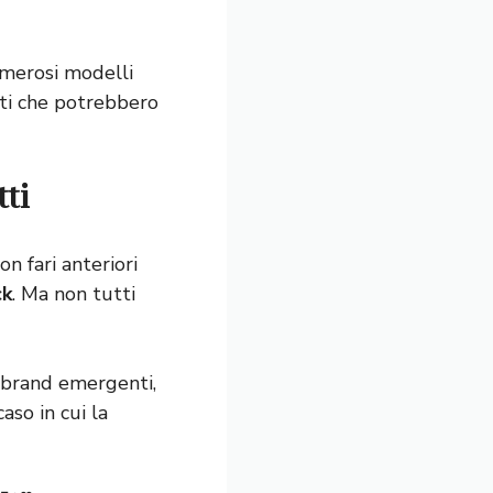
umerosi modelli
tti che potrebbero
tti
on fari anteriori
ck
. Ma non tutti
i brand emergenti,
aso in cui la