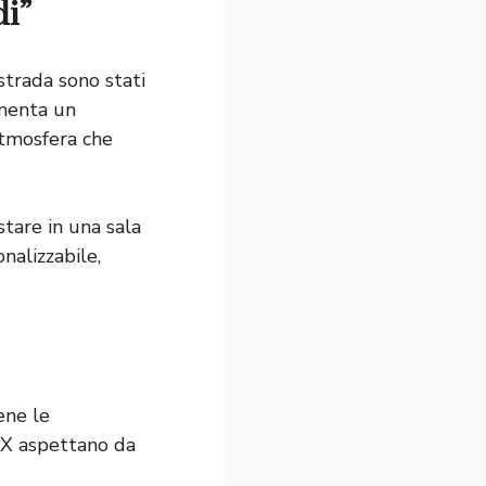
di”
strada sono stati
amenta un
atmosfera che
tare in una sala
onalizzabile,
ene le
 X aspettano da