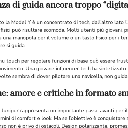
nza di guida ancora troppo “digita
ato la Model Y è un concentrato di tech, dall’altro lato l
 fisici può risultare scomoda. Molti utenti più giovani,
una manopola per il volume o un tasto fisico per i tergi
e si guida.
nu touch per regolare funzioni di base può essere frust
ovimento. Una giovane influencer tech ha sintetizzato i
volte sembra di dover pilotare una navicella, non guida
e: amore e critiche in formato s
Y
Juniper rappresenta un importante passo avanti per il
mini di comfort e look. Ma se l’obiettivo è conquistare 
orso non è privo di ostacoli. Design polarizzante, promes