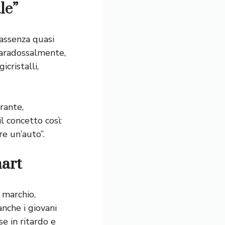
le”
’assenza quasi
 paradossalmente,
cristalli,
rante,
l concetto così:
re un’auto”.
mart
 marchio,
anche i giovani
se in ritardo e