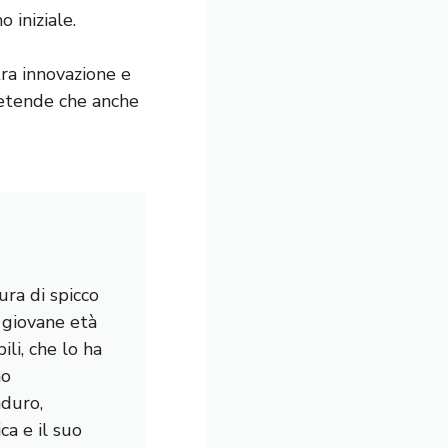
 iniziale.
ra innovazione e
pretende che anche
ura di spicco
a giovane età
li, che lo ha
mo
nduro,
a e il suo