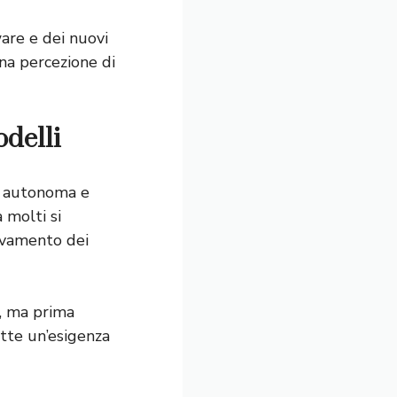
are e dei nuovi
Una percezione di
odelli
a autonoma e
 molti si
novamento dei
a, ma prima
ette un’esigenza