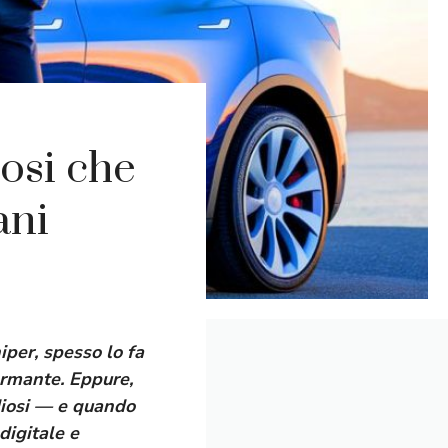
iosi che
ani
per, spesso lo fa
formante. Eppure,
diosi — e quando
digitale e