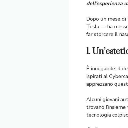
dell’esperienza ut
Dopo un mese di t
Tesla — ha messo 
far storcere il na
1. Un’estet
È innegabile: il d
ispirati al Cyberc
apprezzano questa
Alcuni giovani aut
trovano l’insieme 
tecnologia colpisc