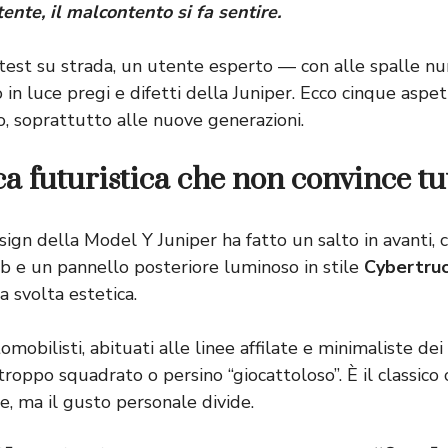
ente, il malcontento si fa sentire.
est su strada, un utente esperto — con alle spalle n
in luce pregi e difetti della Juniper. Ecco cinque aspe
so, soprattutto alle nuove generazioni.
ica futuristica che non convince tu
esign della Model Y Juniper ha fatto un salto in avanti, c
ab e un pannello posteriore luminoso in stile
Cybertru
 svolta estetica.
omobilisti, abituati alle linee affilate e minimaliste de
troppo squadrato o persino “giocattoloso”. È il classico c
e, ma il gusto personale divide.