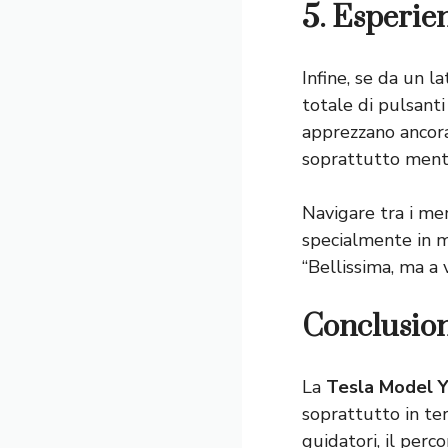
5. Esperie
Infine, se da un l
totale di pulsanti
apprezzano ancora 
soprattutto mentr
Navigare tra i me
specialmente in m
“Bellissima, ma a 
Conclusion
La
Tesla Model 
soprattutto in ter
guidatori, il perc