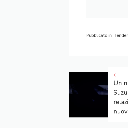
Pubblicato in:
Tende
Un n
Suzu
relaz
nuov