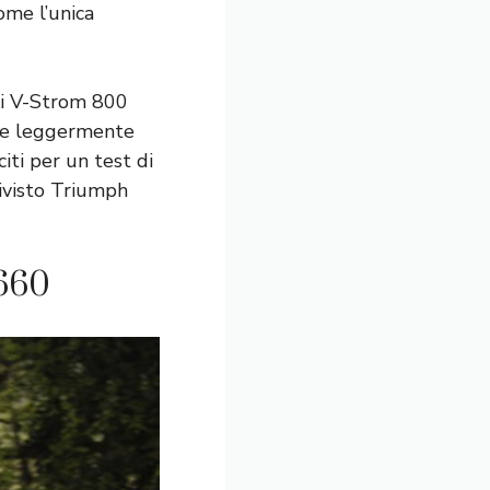
ome l’unica
ki V-Strom 800
one leggermente
iti per un test di
rivisto Triumph
 660