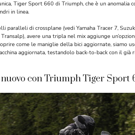
nica, Tiger Sport 660 di Triumph, che è un anomalia c
ndri in linea.
li paralleli di crossplane (vedi Yamaha Tracer 7, Suzu
Transalp), avere una tripla nel mix aggiunge un’opzi
coprire come le maniglie della bici aggiornate, siamo usc
acchina aggiornata, testandolo back-to-back con il già 
i nuovo con Triumph Tiger Sport