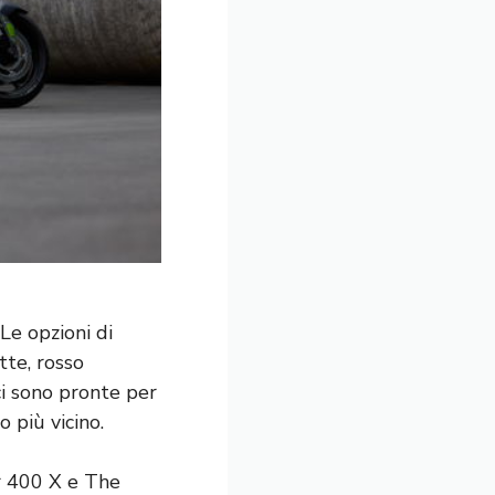
 Le opzioni di
tte, rosso
ci sono pronte per
o più vicino
.
r 400 X e The