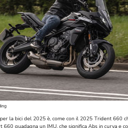
ding
 per la bici del 2025 è, come con il 2025 Trident 660 
ort 660 guadagna un IMU, che significa Abs in curva e co