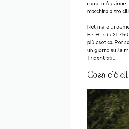
come un’opzione u
macchina a tre cili
Nel mare di gemel
Re, Honda XL750 
più esotica. Per s
un giorno sulla m
Trident 660.
Cosa c’è d