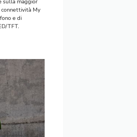
e sulla maggior
i connettività My
fono e di
LED/TFT.