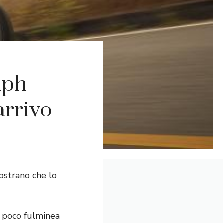
mph
arrivo
ostrano che lo
r poco fulminea