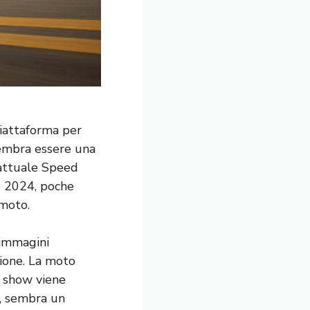
piattaforma per
sembra essere una
ttuale Speed ​​
o 2024, poche
 moto.
 immagini
zione. La moto
e show viene
o, sembra un