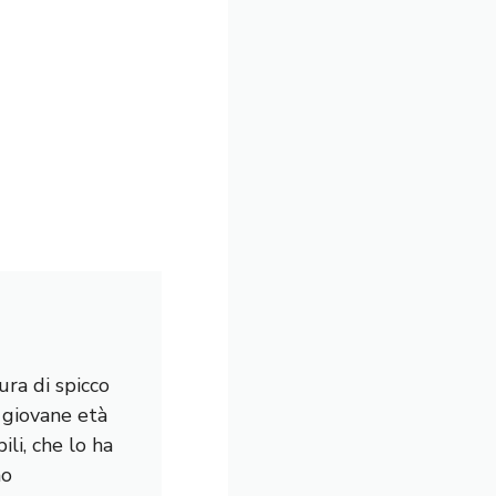
ura di spicco
a giovane età
li, che lo ha
mo