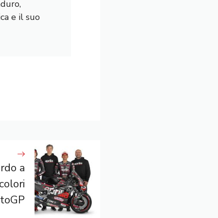
nduro,
a e il suo
rdo a
colori
otoGP