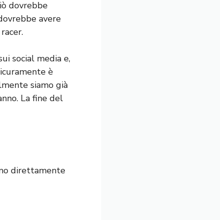
Ciò dovrebbe
 dovrebbe avere
racer.
ui social media e,
 sicuramente è
ilmente siamo già
nno. La fine del
ismo direttamente