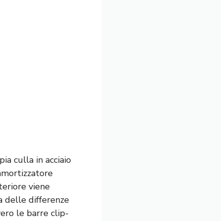
a culla in acciaio
mmortizzatore
teriore viene
a delle differenze
ero le barre clip-