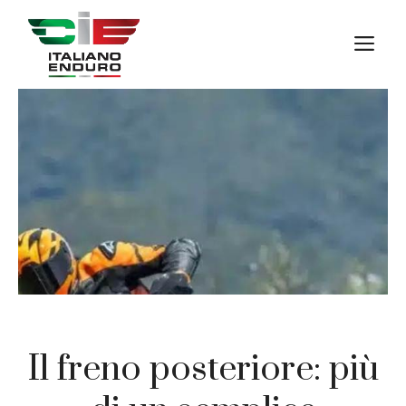
Vai
al
M
contenuto
Il freno posteriore: più