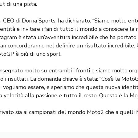
ut di una pista.
 CEO di Dorna Sports, ha dichiarato: “Siamo molto entus
entità e invitare i fan di tutto il mondo a conoscere l
agram è stata un’avventura incredibile che ha portato
fan concorderanno nel definire un risultato incredibile.
otoGP è più di uno sport.
 insegnato molto su entrambi i fronti e siamo molto orgo
i risultati. La domanda chiave è stata: “Cos’è la MotoG
chi vogliamo essere, e speriamo che questa nuova identi
a velocità alla passione e tutto il resto. Questa è la M
rrivato sia ai campionati del mondo Moto2 che a quelli