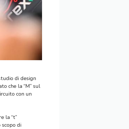
tudio di design
to che la “M” sul
ircuito con un
e la “t”
o scopo di