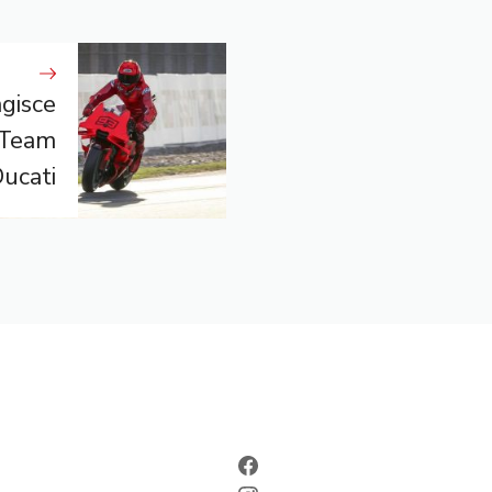
gisce
l Team
Ducati