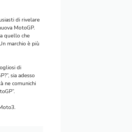
iasti di rivelare
a nuova MotoGP.
 a quello che
 Un marchio è più
gliosi di
P?”, sia adesso
tà ne comunichi
otoGP”.
 Moto3.