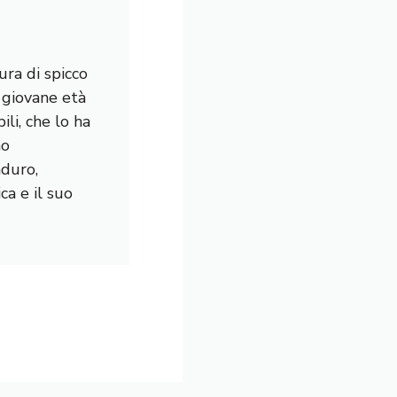
ura di spicco
a giovane età
li, che lo ha
mo
nduro,
a e il suo