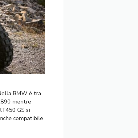
e della BMW è tra
5.890 mentre
l’F450 GS si
anche compatibile