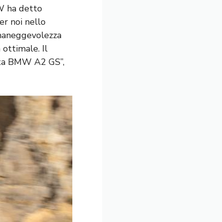
MW ha detto
r noi nello
maneggevolezza
ottimale. Il
esta BMW A2 GS”,