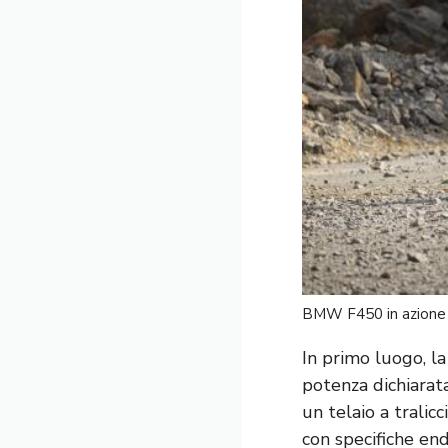
BMW F450 in azione
In primo luogo, l
potenza dichiarata
un telaio a tralic
con specifiche en