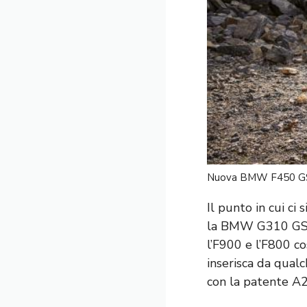
Nuova BMW F450 GS
Il punto in cui c
la BMW G310 GS e
l’F900 e l’F800 c
inserisca da qual
con la patente A2