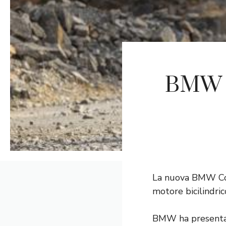
BMW F
La nuova BMW Conc
motore bicilindr
BMW ha presentat