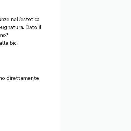
nze nell’estetica
pugnatura. Dato il
gno?
la bici.
ismo direttamente