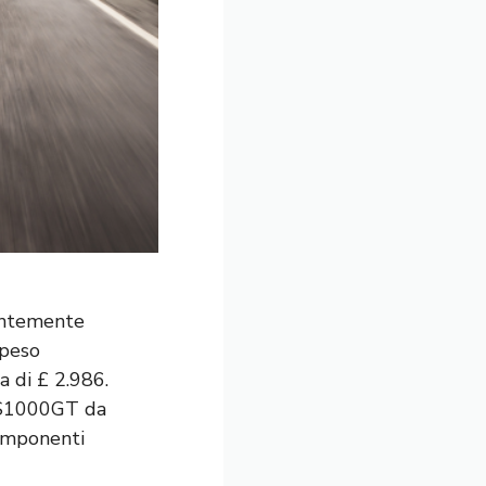
centemente
speso
 di £ 2.986.
X-S1000GT da
componenti