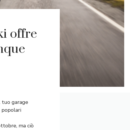
i offre
inque
l tuo garage
 popolari
ttobre, ma ciò