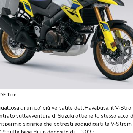
0DE Tour
qualcosa di un po’ più versatile dell’Hayabusa, il V-S
ntrato sull’avventura di Suzuki ottiene lo stesso accor
 risparmio significa che potresti aggiudicarti la V-Strom 
19 sulla base di un deposito di £ 3.033.