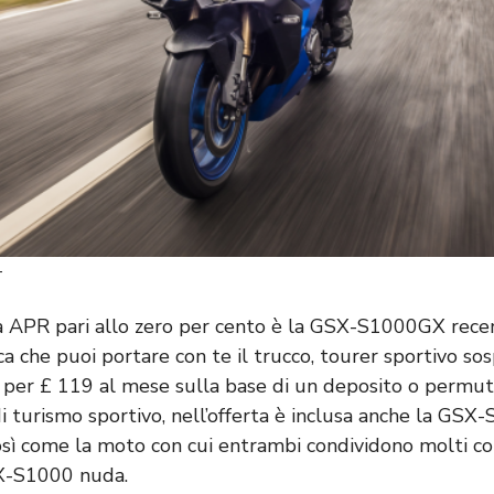
T
rta APR pari allo zero per cento è la GSX-S1000GX re
ifica che puoi portare con te il trucco, tourer sportivo so
per £ 119 al mese sulla base di un deposito o permuta
 turismo sportivo, nell’offerta è inclusa anche la GS
osì come la moto con cui entrambi condividono molti 
SX-S1000 nuda.