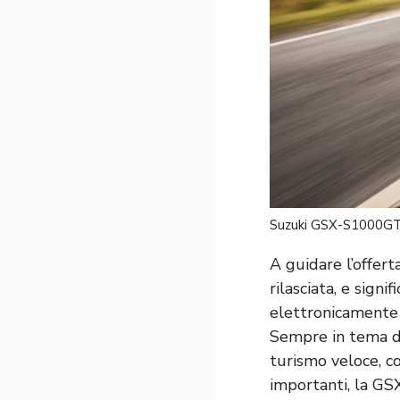
Suzuki GSX-S1000G
A guidare l’offe
rilasciata, e sign
elettronicamente 
Sempre in tema di
turismo veloce, c
importanti, la G