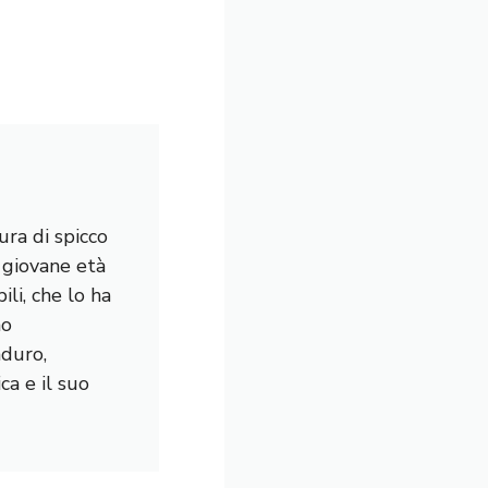
ura di spicco
a giovane età
li, che lo ha
mo
nduro,
a e il suo