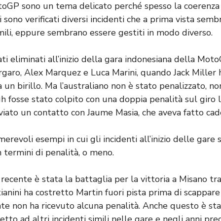
otoGP sono un tema delicato perché spesso la coerenz
 sono verificati diversi incidenti che a prima vista sem
li, eppure sembrano essere gestiti in modo diverso.
ati eliminati all’inizio della gara indonesiana della Mo
rgaro, Alex Marquez e Luca Marini, quando Jack Miller h
 a un birillo. Ma l’australiano non è stato penalizzato, 
 fosse stato colpito con una doppia penalità sul giro l
viato un contatto con Jaume Masia, che aveva fatto cad
erevoli esempi in cui gli incidenti all’inizio delle gare 
 termini di penalità, o meno.
ecente è stata la battaglia per la vittoria a Misano tra
ianini ha costretto Martin fuori pista prima di scappare
 non ha ricevuto alcuna penalità. Anche questo è stat
tto ad altri incidenti simili nelle gare e negli anni pre