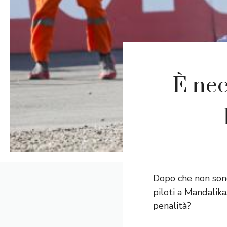
È nec
Dopo che non sono
piloti a Mandalik
penalità?