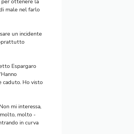
 per ottenere la
 di male nel farlo
sare un incidente
soprattutto
detto Espargaro
 “Hanno
 caduto. Ho visto
 Non mi interessa,
 molto, molto -
entrando in curva