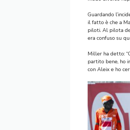
Guardando l’incid
il fatto è che a M
piloti. Al pilota 
era confuso su qu
Miller ha detto: “
partito bene, ho in
con Aleix e ho cer