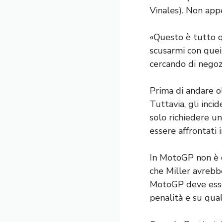
Vinales). Non appe
«Questo è tutto qu
scusarmi con quei 
cercando di negozi
Prima di andare ol
Tuttavia, gli inci
solo richiedere un
essere affrontati
In MotoGP non è co
che Miller avrebb
MotoGP deve esser
penalità e su qual