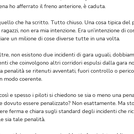
na ho afferrato il freno anteriore, è caduta.
ello che ha scritto. Tutto chiuso. Una cosa tipica del 
ragazzi, non era mia intenzione. Era un’intenzione di co
are un milione di cose diverse tutte in una volta.
tre, non esistono due incidenti di gara uguali, dobbiam
denti che coinvolgono altri corridori espulsi dalla gara
a penalità se ritenuti avventati, fuori controllo o peric
 in modo coerente.
sì e spesso i piloti si chiedono se sia o meno una pena
e dovuto essere penalizzato? Non esattamente. Ma sto
e ferma e chiara sugli standard degli incidenti che ri
e sia tale penalità.