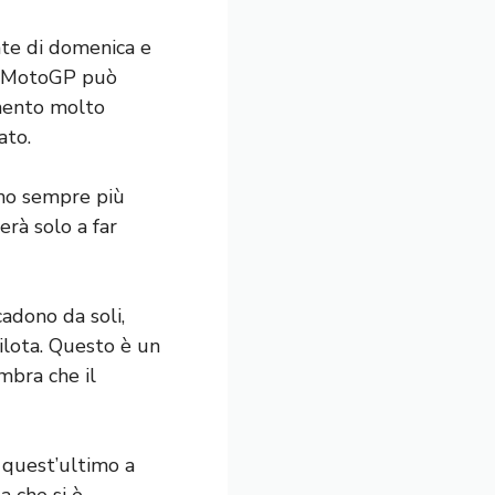
nte di domenica e
la MotoGP può
omento molto
ato.
tano sempre più
erà solo a far
cadono da soli,
ilota. Questo è un
mbra che il
 quest’ultimo a