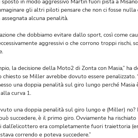
 spostò in modo aggressivo Martin fuori pista a Misano
mmaginare gli altri piloti pensare che non ci fosse nulla
a assegnata alcuna penalità.
azione che dobbiamo evitare dallo sport, così come cau
i eccessivamente aggressivi o che corrono troppi rischi, 
e.
mpio, la decisione della Moto2 di Zonta con Masia,” ha 
o chiesto se Miller avrebbe dovuto essere penalizzato.
so una doppia penalità sul giro lungo perché Masia è
alla curva 1.
evuto una doppia penalità sul giro lungo e (Miller) no?
può succedere, è il primo giro. Ovviamente ha rischiato
i dall’elicottero era completamente fuori traiettoria (
stava correndo e poteva succedere.”