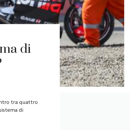
ema di
?
ntro tra quattro
sistema di