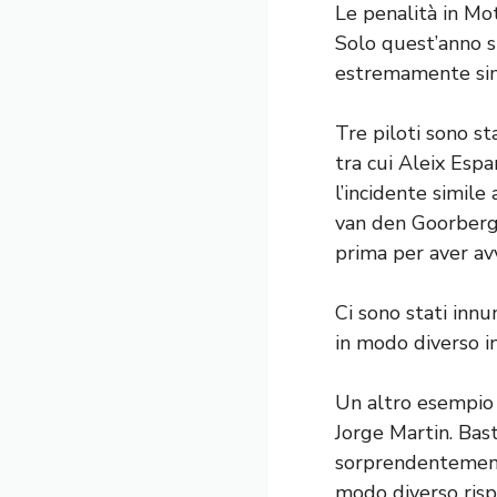
Le penalità in M
Solo quest’anno si
estremamente simi
Tre piloti sono st
tra cui Aleix Espa
l’incidente simile
van den Goorbergh
prima per aver av
Ci sono stati innum
in modo diverso in
Un altro esempio r
Jorge Martin. Bast
sorprendentemente
modo diverso rispe