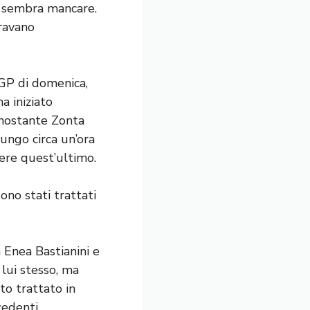
a sembra mancare.
bravano
toGP di domenica,
a iniziato
nonostante Zonta
ungo circa un’ora
ere quest’ultimo.
sono stati trattati
 Enea Bastianini e
 lui stesso, ma
o trattato in
cedenti.