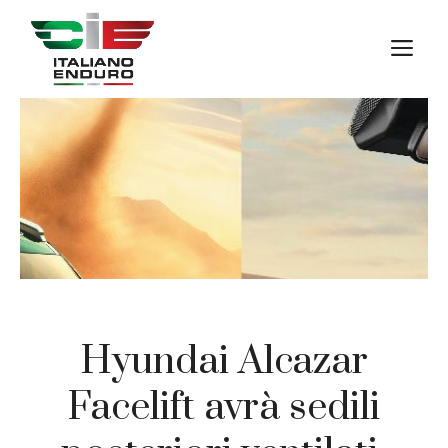
Vai
al
M
contenuto
Hyundai Alcazar
Facelift avrà sedili